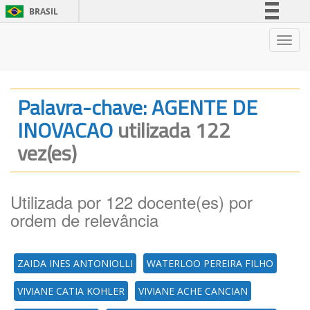
BRASIL
Simplifique!
Nave
Comunica BR
Participe
Acesso à informação
Palavra-chave: AGENTE DE
Legislação
INOVACAO
utilizada 122
Canais
vez(es)
Utilizada por 122 docente(es) por
ordem de relevância
ZAIDA INES ANTONIOLLI
WATERLOO PEREIRA FILHO
VIVIANE CATIA KOHLER
VIVIANE ACHE CANCIAN