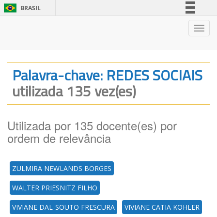
BRASIL
Simplifique!
Nave
Comunica BR
Participe
Acesso à informação
Palavra-chave: REDES SOCIAIS
Legislação
utilizada 135 vez(es)
Canais
Utilizada por 135 docente(es) por
ordem de relevância
ZULMIRA NEWLANDS BORGES
WALTER PRIESNITZ FILHO
VIVIANE DAL-SOUTO FRESCURA
VIVIANE CATIA KOHLER