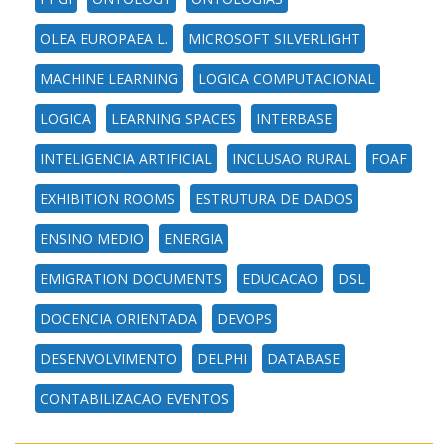
OLEA EUROPAEA L.
MICROSOFT SILVERLIGHT
MACHINE LEARNING
LOGICA COMPUTACIONAL
LOGICA
LEARNING SPACES
INTERBASE
INTELIGENCIA ARTIFICIAL
INCLUSAO RURAL
FOAF
EXHIBITION ROOMS
ESTRUTURA DE DADOS
ENSINO MEDIO
ENERGIA
EMIGRATION DOCUMENTS
EDUCACAO
DSL
DOCENCIA ORIENTADA
DEVOPS
DESENVOLVIMENTO
DELPHI
DATABASE
CONTABILIZACAO EVENTOS