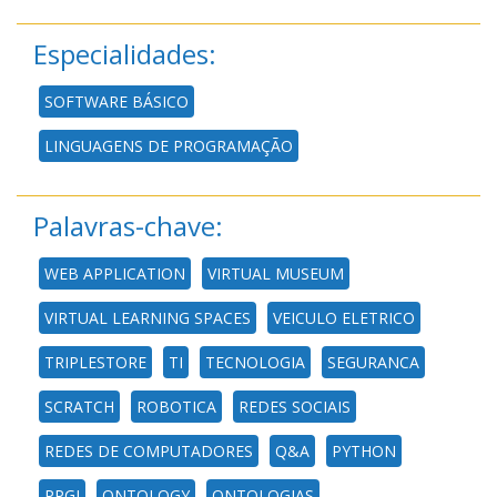
Especialidades:
SOFTWARE BÁSICO
LINGUAGENS DE PROGRAMAÇÃO
Palavras-chave:
WEB APPLICATION
VIRTUAL MUSEUM
VIRTUAL LEARNING SPACES
VEICULO ELETRICO
TRIPLESTORE
TI
TECNOLOGIA
SEGURANCA
SCRATCH
ROBOTICA
REDES SOCIAIS
REDES DE COMPUTADORES
Q&A
PYTHON
PPGI
ONTOLOGY
ONTOLOGIAS