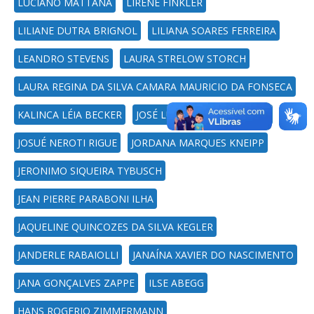
LUCIANO MATTANA
LIRENE FINKLER
LILIANE DUTRA BRIGNOL
LILIANA SOARES FERREIRA
LEANDRO STEVENS
LAURA STRELOW STORCH
LAURA REGINA DA SILVA CAMARA MAURICIO DA FONSECA
KALINCA LÉIA BECKER
JOSÉ LUIZ DE MOURA FILHO
JOSUÉ NEROTI RIGUE
JORDANA MARQUES KNEIPP
JERONIMO SIQUEIRA TYBUSCH
JEAN PIERRE PARABONI ILHA
JAQUELINE QUINCOZES DA SILVA KEGLER
JANDERLE RABAIOLLI
JANAÍNA XAVIER DO NASCIMENTO
JANA GONÇALVES ZAPPE
ILSE ABEGG
HANS ROGERIO ZIMMERMANN