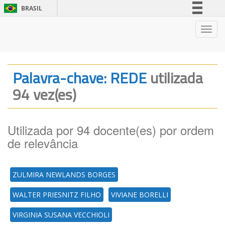
BRASIL
Simplifique!
Nave
Comunica BR
Participe
Acesso à informação
Palavra-chave: REDE
utilizada
Legislação
94 vez(es)
Canais
Utilizada por 94 docente(es) por ordem
de relevância
ZULMIRA NEWLANDS BORGES
WALTER PRIESNITZ FILHO
VIVIANE BORELLI
VIRGINIA SUSANA VECCHIOLI