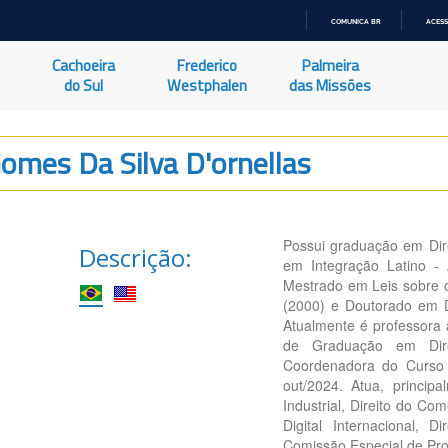
COMUNICA BR
ACESS
IR
PARA
Cachoeira
Frederico
Palmeira
O
CONTEÚDO
do Sul
Westphalen
das Missões
Gomes Da Silva D'ornellas
Possui graduação em Dire
Descrição:
em Integração Latino -
Mestrado em Leis sobre o
(2000) e Doutorado em D
Atualmente é professora 
de Graduação em Dire
Coordenadora do Curso 
out/2024. Atua, principa
Industrial, Direito do C
Digital Internacional,
Comissão Especial de Pro