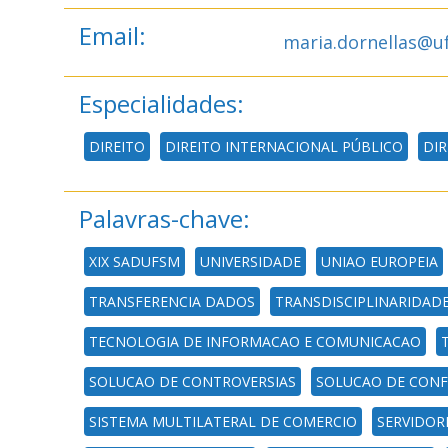
Email:
maria.dornellas@u
Especialidades:
DIREITO
DIREITO INTERNACIONAL PÚBLICO
DIR
Palavras-chave:
XIX SADUFSM
UNIVERSIDADE
UNIAO EUROPEIA
TRANSFERENCIA DADOS
TRANSDISCIPLINARIDAD
TECNOLOGIA DE INFORMACAO E COMUNICACAO
SOLUCAO DE CONTROVERSIAS
SOLUCAO DE CONF
SISTEMA MULTILATERAL DE COMERCIO
SERVIDOR