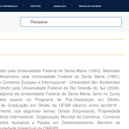
O À INFORMAÇÃO
PARTICIPE
LEGISLAÇÃO
ÓRGÃOS DO GOVERNO
ito pela Universidade Federal de Santa Maria (1993), Mestrado
 Americana pela Universidade Federal de Santa Maria (1997),
 Comércio Europeu e Internacional - Universiteit Van Amsterdam
ireito pela Universidade Federal do Rio Grande do Sul (2009).
adjunta da Universidade Federal de Santa Maria, tanto no Curso
ito quanto no Programa de Pós-Graduação em Direito.
de Graduação em Direito da UFSM (diurno) entre jan/2019 -
lmente, nos seguintes temas: Direito Empresarial, Propriedade
omércio Internacional, Organização Mundial do Comércio, Comércio
 Direitos Humanos e Países em Desenvolvimento. Membro da
priedade Intelectual da OAB/RS.