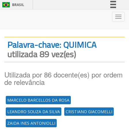
BRASIL
Simplifique!
Nave
Comunica BR
Participe
Acesso à informação
Palavra-chave: QUIMICA
Legislação
utilizada 89 vez(es)
Canais
Utilizada por 86 docente(es) por ordem
de relevância
MARCELO BARCELLOS DA ROSA
LEANDRO SOUZA DA SILVA
CRISTIANO GIACOMELLI
ZAIDA INES ANTONIOLLI