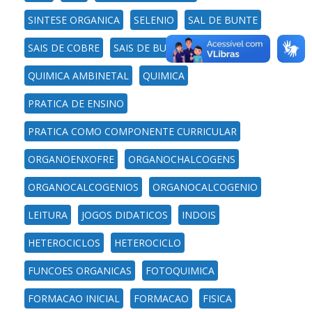
SINTESE ORGANICA
SELENIO
SAL DE BUNTE
SAIS DE COBRE
SAIS DE BUNTE
QUIMICA AMBINETAL
QUIMICA
PRATICA DE ENSINO
PRATICA COMO COMPONENTE CURRICULAR
ORGANOENXOFRE
ORGANOCHALCOGENS
ORGANOCALCOGENIOS
ORGANOCALCOGENIO
LEITURA
JOGOS DIDATICOS
INDOIS
HETEROCICLOS
HETEROCICLO
FUNCOES ORGANICAS
FOTOQUIMICA
FORMACAO INICIAL
FORMACAO
FISICA