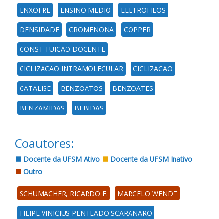
ENXOFRE
ENSINO MEDIO
ELETROFILOS
DENSIDADE
CROMENONA
COPPER
CONSTITUICAO DOCENTE
CICLIZACAO INTRAMOLECULAR
CICLIZACAO
CATALISE
BENZOATOS
BENZOATES
BENZAMIDAS
BEBIDAS
Coautores:
Docente da UFSM Ativo
Docente da UFSM Inativo
Outro
SCHUMACHER, RICARDO F.
MARCELO WENDT
FILIPE VINICIUS PENTEADO SCARANARO