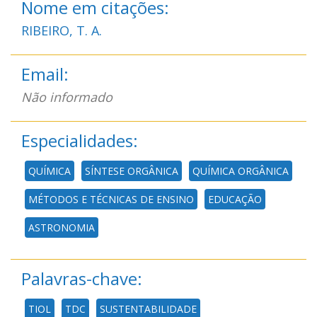
Nome em citações:
RIBEIRO, T. A.
Email:
Não informado
Especialidades:
QUÍMICA
SÍNTESE ORGÂNICA
QUÍMICA ORGÂNICA
MÉTODOS E TÉCNICAS DE ENSINO
EDUCAÇÃO
ASTRONOMIA
Palavras-chave:
TIOL
TDC
SUSTENTABILIDADE