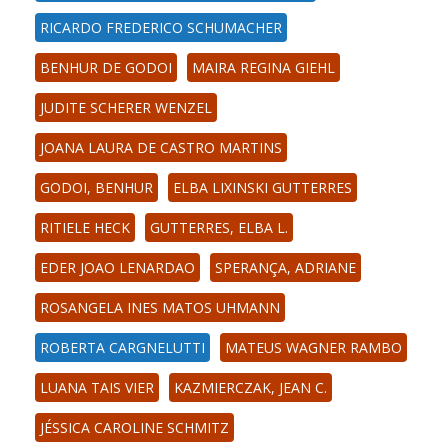
RICARDO FREDERICO SCHUMACHER
BENHUR DE GODOI
MAIRA REGINA GIEHL
JUDITE SCHERER WENZEL
JOANA LAURA DE CASTRO MARTINS
GODOI, BENHUR
ELBA LIXINSKI GUTTERRES
RITIELE HECK
GUTTERRES, ELBA L.
EDER JOAO LENARDAO
SPERANÇA, ADRIANE
ROSANGELA INES MATOS UHMANN
ROBERTA CARGNELUTTI
MATEUS WAGNER RAMBO
LUANA TAIS VIER
KAZMIERCZAK, JEAN C.
JÉSSICA CAROLINE SCHMITZ