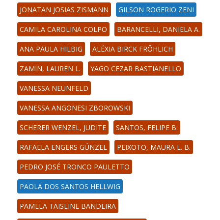
JONATAN JOSIAS ZISMANN
GILSON ROGERIO ZENI
CAMILA CAROLINA COLPO
BARANCELLI, DANIELA A.
ANA PAULA HILBIG
ALÉXIA BIRCK FRÖHLICH
ZAMIN, LAUREN L.
YAGO CEZAR BASTIANELLO
VANESSA NEUNFELD
VANESSA ANGONESI ZBOROWSKI
SCHERER WENZEL, JUDITE
SANTOS, FELIPE B.
RAFAELA ENGERS GÜNZEL
PEIXOTO, MAURA L. B.
PEDRO JOSÉ TRONCO PAULETTO
PAOLA DOS SANTOS HELLWIG
PAMELA TAISLINE BANDEIRA