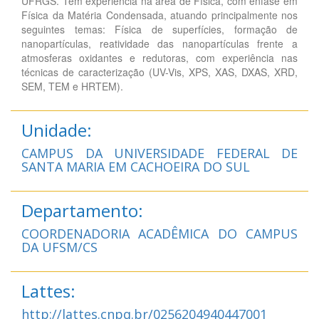
UFRGS. Tem experiência na área de Física, com ênfase em
Física da Matéria Condensada, atuando principalmente nos
seguintes temas: Física de superfícies, formação de
nanopartículas, reatividade das nanopartículas frente a
atmosferas oxidantes e redutoras, com experiência nas
técnicas de caracterização (UV-Vis, XPS, XAS, DXAS, XRD,
SEM, TEM e HRTEM).
Unidade:
CAMPUS DA UNIVERSIDADE FEDERAL DE
SANTA MARIA EM CACHOEIRA DO SUL
Departamento:
COORDENADORIA ACADÊMICA DO CAMPUS
DA UFSM/CS
Lattes:
http://lattes.cnpq.br/0256204940447001