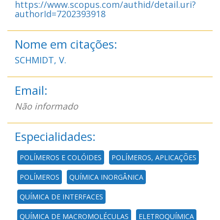
https://www.scopus.com/authid/detail.uri?
authorId=7202393918
Nome em citações:
SCHMIDT, V.
Email:
Não informado
Especialidades:
POLÍMEROS E COLÓIDES
POLÍMEROS, APLICAÇÕES
POLÍMEROS
QUÍMICA INORGÂNICA
QUÍMICA DE INTERFACES
QUÍMICA DE MACROMOLÉCULAS
ELETROQUÍMICA