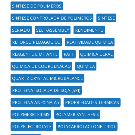
SINTESE DE POLIMEROS
SINTESE CONTROLADA DE POLIMEROS
SINTESE
SERIADO
SELF-ASSEMBLY
RENDIMENTO
REFORCO PEDAGOGICO
REATIVIDADE QUIMICA
REAGENTE LIMITANTE
RAFT
QUIMICA GERAL
QUIMICA DE COORDENACAO
QUIMICA
QUARTZ CRYSTAL MICROBALANCE
PROTEINA ISOLADA DE SOJA (SPI)
PROTEINA ANEXINA-A5
PROPRIEDADES TERMICAS
POLYMERIC FILMS
POLYMER SYNTHESIS
POLYELECTROLYTE
POLYCAPROLACTONE-TRIOL