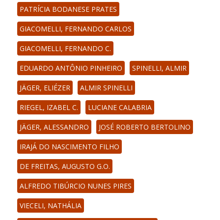
PATRÍCIA BODANESE PRATES
GIACOMELLI, FERNANDO CARLOS
GIACOMELLI, FERNANDO C.
EDUARDO ANTÔNIO PINHEIRO
SPINELLI, ALMIR
JÄGER, ELIÉZER
ALMIR SPINELLI
RIEGEL, IZABEL C.
LUCIANE CALABRIA
JÄGER, ALESSANDRO
JOSÉ ROBERTO BERTOLINO
IRAJÁ DO NASCIMENTO FILHO
DE FREITAS, AUGUSTO G.O.
ALFREDO TIBÚRCIO NUNES PIRES
VIECELI, NATHÁLIA