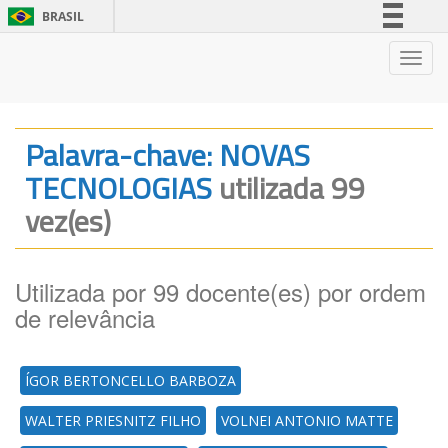
BRASIL
Simplifique!
Nave
Comunica BR
Participe
Acesso à informação
Palavra-chave: NOVAS
Legislação
TECNOLOGIAS
utilizada 99
Canais
vez(es)
Utilizada por 99 docente(es) por ordem
de relevância
ÍGOR BERTONCELLO BARBOZA
WALTER PRIESNITZ FILHO
VOLNEI ANTONIO MATTE