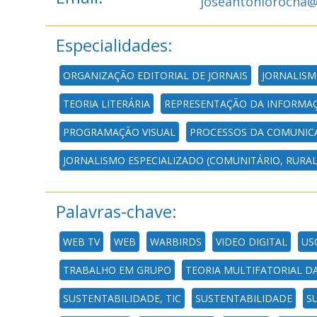
joseantoniorocha
Especialidades:
ORGANIZAÇÃO EDITORIAL DE JORNAIS
JORNALISM
TEORIA LITERÁRIA
REPRESENTAÇÃO DA INFORMA
PROGRAMAÇÃO VISUAL
PROCESSOS DA COMUNIC
JORNALISMO ESPECIALIZADO (COMUNITÁRIO, RURAL,
Palavras-chave:
WEB TV
WEB
WARBIRDS
VIDEO DIGITAL
US
TRABALHO EM GRUPO
TEORIA MULTIFATORIAL DA
SUSTENTABILIDADE, TIC
SUSTENTABILIDADE
S