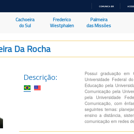
COMUNICA BR
ACESS
IR
PARA
Cachoeira
Frederico
Palmeira
O
CONTEÚDO
do Sul
Westphalen
das Missões
eira Da Rocha
Possui graduação em C
Descrição:
Universidade Federal do
Educação pela Universid
Comunicação pela Univer
pela Universidade Fe
Comunicação, com ênfas
seguintes temas: planeja
ensino a distância, sis
comunicação em redes d