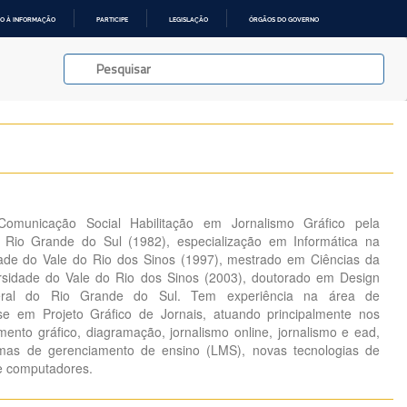
O À INFORMAÇÃO
PARTICIPE
LEGISLAÇÃO
ÓRGÃOS DO GOVERNO
omunicação Social Habilitação em Jornalismo Gráfico pela
 Rio Grande do Sul (1982), especialização em Informática na
ade do Vale do Rio dos Sinos (1997), mestrado em Ciências da
sidade do Vale do Rio dos Sinos (2003), doutorado em Design
deral do Rio Grande do Sul. Tem experiência na área de
e em Projeto Gráfico de Jornais, atuando principalmente nos
mento gráfico, diagramação, jornalismo online, jornalismo e ead,
temas de gerenciamento de ensino (LMS), novas tecnologias de
e computadores.