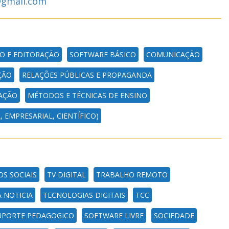
@gmail.com
O E EDITORAÇÃO
SOFTWARE BÁSICO
COMUNICAÇÃO
ÇÃO
RELAÇÕES PÚBLICAS E PROPAGANDA
AÇÃO
MÉTODOS E TÉCNICAS DE ENSINO
 EMPRESARIAL, CIENTÍFICO)
OS SOCIAIS
TV DIGITAL
TRABALHO REMOTO
 NOTICIA
TECNOLOGIAS DIGITAIS
TCC
UPORTE PEDAGOGICO
SOFTWARE LIVRE
SOCIEDADE