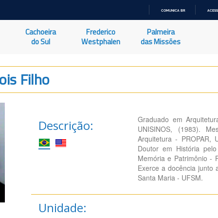
COMUNICA BR
ACESS
IR
PARA
Cachoeira
Frederico
Palmeira
O
CONTEÚDO
do Sul
Westphalen
das Missões
is Filho
Graduado em Arquitetur
Descrição:
UNISINOS, (1983). Me
Arquitetura - PROPAR, 
Doutor em História pel
Memória e Patrimônio - 
Exerce a docência junto 
Santa Maria - UFSM.
Unidade: