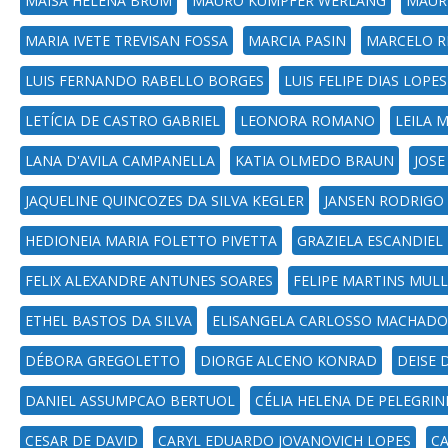
MAÍSA HELENA BRUM
MAURO KUMPFER WERLANG
MAUR
MARIA IVETE TREVISAN FOSSA
MARCIA PASIN
MARCELO R
LUIS FERNANDO RABELLO BORGES
LUIS FELIPE DIAS LOPES
LETÍCIA DE CASTRO GABRIEL
LEONORA ROMANO
LEILA 
LANA D'AVILA CAMPANELLA
KATIA OLMEDO BRAUN
JOSE
JAQUELINE QUINCOZES DA SILVA KEGLER
JANSEN RODRIGO
HEDIONEIA MARIA FOLETTO PIVETTA
GRAZIELA ESCANDIEL
FELIX ALEXANDRE ANTUNES SOARES
FELIPE MARTINS MUL
ETHEL BASTOS DA SILVA
ELISANGELA CARLOSSO MACHADO
DÉBORA GREGOLETTO
DIORGE ALCENO KONRAD
DEISE 
DANIEL ASSUMPCAO BERTUOL
CÉLIA HELENA DE PELEGRIN
CESAR DE DAVID
CARYL EDUARDO JOVANOVICH LOPES
CA