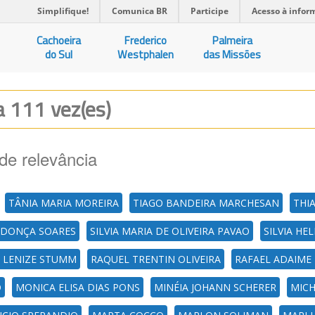
Simplifique!
Comunica BR
Participe
Acesso à infor
Cachoeira
Frederico
Palmeira
do Sul
Westphalen
das Missões
a 111 vez(es)
de relevância
TÂNIA MARIA MOREIRA
TIAGO BANDEIRA MARCHESAN
THI
DONÇA SOARES
SILVIA MARIA DE OLIVEIRA PAVAO
SILVIA H
 LENIZE STUMM
RAQUEL TRENTIN OLIVEIRA
RAFAEL ADAIME
O
MONICA ELISA DIAS PONS
MINÉIA JOHANN SCHERER
MICH