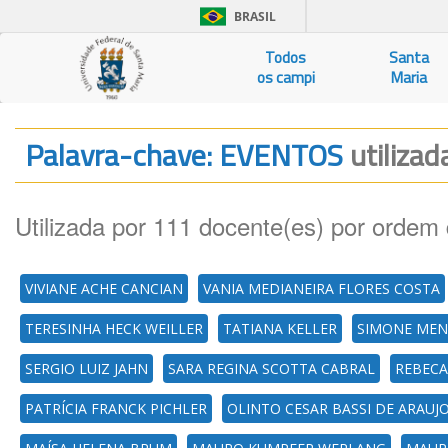
BRASIL
Todos
Santa
os campi
Maria
Palavra-chave: EVENTOS
utilizad
Utilizada por 111 docente(es) por ordem 
VIVIANE ACHE CANCIAN
VANIA MEDIANEIRA FLORES COSTA
TERESINHA HECK WEILLER
TATIANA KELLER
SIMONE MEN
SERGIO LUIZ JAHN
SARA REGINA SCOTTA CABRAL
REBECA
PATRÍCIA FRANCK PICHLER
OLINTO CESAR BASSI DE ARAUJ