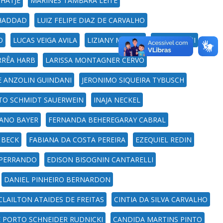
 HATJE
MARINES TAMBARA LEITE
 HADDAD
LUIZ FELIPE DIAZ DE CARVALHO
O
LUCAS VEIGA AVILA
LIZIANY MÜLLER
LILIANA ESSI
RRÊA HARB
LARISSA MONTAGNER CERVO
PE ANZOLIN GUINDANI
JERONIMO SIQUEIRA TYBUSCH
ETO SCHMIDT SAUERWEIN
INAJA NECKEL
ANO BAYER
FERNANDA BEHEREGARAY CABRAL
 BECK
FABIANA DA COSTA PEREIRA
EZEQUIEL REDIN
 PERRANDO
EDISON BISOGNIN CANTARELLI
DANIEL PINHEIRO BERNARDON
CLAILTON ATAIDES DE FREITAS
CINTIA DA SILVA CARVALHO
E PORTO SCHNEIDER RUDNICKI
CANDIDA MARTINS PINTO