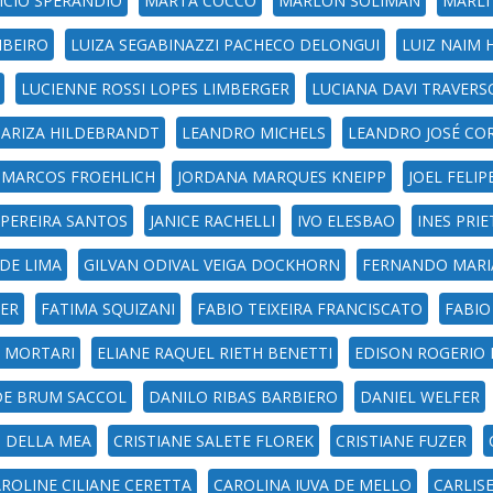
ICIO SPERANDIO
MARTA COCCO
MARLON SOLIMAN
MARLI
IBEIRO
LUIZA SEGABINAZZI PACHECO DELONGUI
LUIZ NAIM
LUCIENNE ROSSI LOPES LIMBERGER
LUCIANA DAVI TRAVERS
MARIZA HILDEBRANDT
LEANDRO MICHELS
LEANDRO JOSÉ CO
 MARCOS FROEHLICH
JORDANA MARQUES KNEIPP
JOEL FELI
 PEREIRA SANTOS
JANICE RACHELLI
IVO ELESBAO
INES PRI
 DE LIMA
GILVAN ODIVAL VEIGA DOCKHORN
FERNANDO MARI
LER
FATIMA SQUIZANI
FABIO TEIXEIRA FRANCISCATO
FABIO
 MORTARI
ELIANE RAQUEL RIETH BENETTI
EDISON ROGERIO
DE BRUM SACCOL
DANILO RIBAS BARBIERO
DANIEL WELFER
I DELLA MEA
CRISTIANE SALETE FLOREK
CRISTIANE FUZER
ROLINE CILIANE CERETTA
CAROLINA IUVA DE MELLO
CARLIS