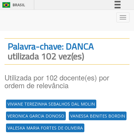
BRASIL
Simplifique!
Nave
Comunica BR
Participe
Acesso à informação
Palavra-chave: DANCA
Legislação
utilizada 102 vez(es)
Canais
Utilizada por 102 docente(es) por
ordem de relevância
VIVIANE TEREZINHA SEBALHOS DAL MOLIN
VERONICA GARCIA DONOSO
VANESSA BENITES BORDIN
VALESKA MARIA FORTES DE OLIVEIRA