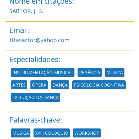
Nome em citações:
SARTOR, J. B.
Email:
titasartor@yahoo.com
Especialidades:
INSTRUMENTAÇÃO MUSICAL
REGÊNCIA
MÚSICA
ARTES
ÓPERA
DANÇA
PSICOLOGIA COGNITIVA
EXECUÇÃO DA DANÇA
Palavras-chave:
MUSICA
XVIII COLOQUIO
WORKSHOP