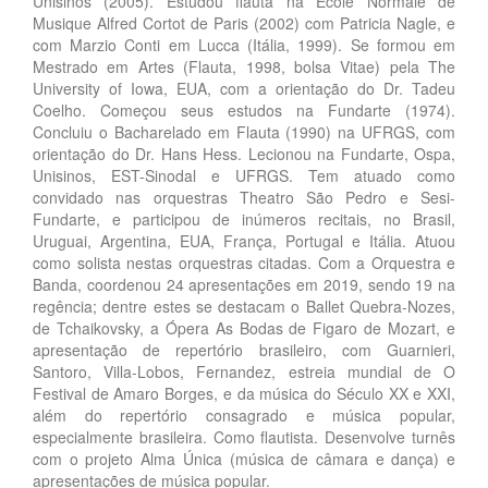
Unisinos (2005). Estudou flauta na École Normale de
Musique Alfred Cortot de Paris (2002) com Patricia Nagle, e
com Marzio Conti em Lucca (Itália, 1999). Se formou em
Mestrado em Artes (Flauta, 1998, bolsa Vitae) pela The
University of Iowa, EUA, com a orientação do Dr. Tadeu
Coelho. Começou seus estudos na Fundarte (1974).
Concluiu o Bacharelado em Flauta (1990) na UFRGS, com
orientação do Dr. Hans Hess. Lecionou na Fundarte, Ospa,
Unisinos, EST-Sinodal e UFRGS. Tem atuado como
convidado nas orquestras Theatro São Pedro e Sesi-
Fundarte, e participou de inúmeros recitais, no Brasil,
Uruguai, Argentina, EUA, França, Portugal e Itália. Atuou
como solista nestas orquestras citadas. Com a Orquestra e
Banda, coordenou 24 apresentações em 2019, sendo 19 na
regência; dentre estes se destacam o Ballet Quebra-Nozes,
de Tchaikovsky, a Ópera As Bodas de Figaro de Mozart, e
apresentação de repertório brasileiro, com Guarnieri,
Santoro, Villa-Lobos, Fernandez, estreia mundial de O
Festival de Amaro Borges, e da música do Século XX e XXI,
além do repertório consagrado e música popular,
especialmente brasileira. Como flautista. Desenvolve turnês
com o projeto Alma Única (música de câmara e dança) e
apresentações de música popular.