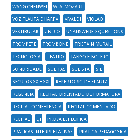
WANG CHENWEI
W. A. MOZART
VOZ FLAUTA E HARPA
VIVALDI
VIOLAO
VESTIBULAR
UNIRIO
UNANSWERED QUESTIONS
TROMPETE
TROMBONE
TRISTAIN MURAIL
TECNOLOGIA
TEATRO
TANGO E BOLERO
SONORIDADE
SOLITAS
SOLISTA
SIE
SECULOS XX E XXI
REPERTORIO DE FLAUTA
REGENCIA
RECITAL ORIENTADO DE FORMATURA
RECITAL CONFERENCIA
RECITAL COMENTADO
RECITAL
QI
PROVA ESPECIFICA
PRATICAS INTERPRETATIVAS
PRATICA PEDAGOGICA