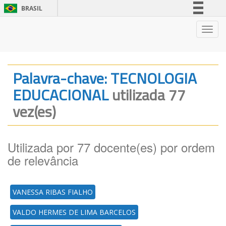
BRASIL
Simplifique!
Nave
Comunica BR
Participe
Acesso à informação
Palavra-chave: TECNOLOGIA
Legislação
EDUCACIONAL
utilizada 77
Canais
vez(es)
Utilizada por 77 docente(es) por ordem
de relevância
VANESSA RIBAS FIALHO
VALDO HERMES DE LIMA BARCELOS