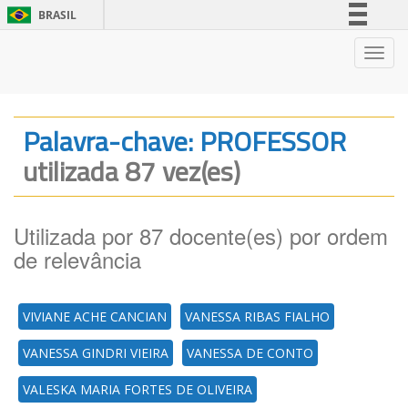
BRASIL
Simplifique!
Nave
Comunica BR
Participe
Acesso à informação
Palavra-chave: PROFESSOR
Legislação
utilizada 87 vez(es)
Canais
Utilizada por 87 docente(es) por ordem
de relevância
VIVIANE ACHE CANCIAN
VANESSA RIBAS FIALHO
VANESSA GINDRI VIEIRA
VANESSA DE CONTO
VALESKA MARIA FORTES DE OLIVEIRA