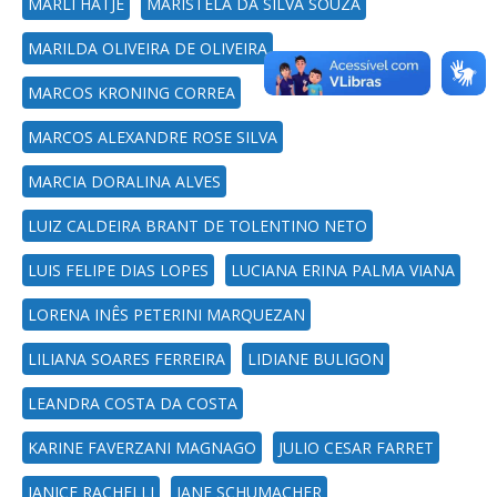
MARLI HATJE
MARISTELA DA SILVA SOUZA
MARILDA OLIVEIRA DE OLIVEIRA
MARCOS KRONING CORREA
MARCOS ALEXANDRE ROSE SILVA
MARCIA DORALINA ALVES
LUIZ CALDEIRA BRANT DE TOLENTINO NETO
LUIS FELIPE DIAS LOPES
LUCIANA ERINA PALMA VIANA
LORENA INÊS PETERINI MARQUEZAN
LILIANA SOARES FERREIRA
LIDIANE BULIGON
LEANDRA COSTA DA COSTA
KARINE FAVERZANI MAGNAGO
JULIO CESAR FARRET
JANICE RACHELLI
JANE SCHUMACHER