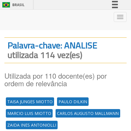
BRASIL
Simplifique!
Nave
Comunica BR
Participe
Acesso à informação
Palavra-chave: ANALISE
Legislação
utilizada 114 vez(es)
Canais
Utilizada por 110 docente(es) por
ordem de relevância
TAISA JUNGES MIOTTO
PAULO DILKIN
MARCIO LUIS MIOTTO
CARLOS AUGUSTO MALLMANN
ZAIDA INES ANTONIOLLI