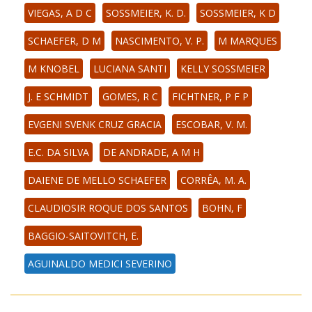
VIEGAS, A D C
SOSSMEIER, K. D.
SOSSMEIER, K D
SCHAEFER, D M
NASCIMENTO, V. P.
M MARQUES
M KNOBEL
LUCIANA SANTI
KELLY SOSSMEIER
J. E SCHMIDT
GOMES, R C
FICHTNER, P F P
EVGENI SVENK CRUZ GRACIA
ESCOBAR, V. M.
E.C. DA SILVA
DE ANDRADE, A M H
DAIENE DE MELLO SCHAEFER
CORRÊA, M. A.
CLAUDIOSIR ROQUE DOS SANTOS
BOHN, F
BAGGIO-SAITOVITCH, E.
AGUINALDO MEDICI SEVERINO