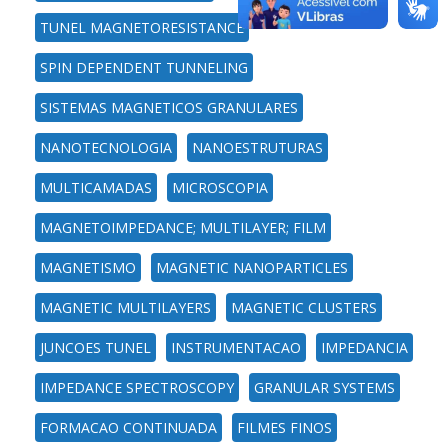
TUNEL MAGNETORESISTANCE
SPIN DEPENDENT TUNNELING
SISTEMAS MAGNETICOS GRANULARES
NANOTECNOLOGIA
NANOESTRUTURAS
MULTICAMADAS
MICROSCOPIA
MAGNETOIMPEDANCE; MULTILAYER; FILM
MAGNETISMO
MAGNETIC NANOPARTICLES
MAGNETIC MULTILAYERS
MAGNETIC CLUSTERS
JUNCOES TUNEL
INSTRUMENTACAO
IMPEDANCIA
IMPEDANCE SPECTROSCOPY
GRANULAR SYSTEMS
FORMACAO CONTINUADA
FILMES FINOS