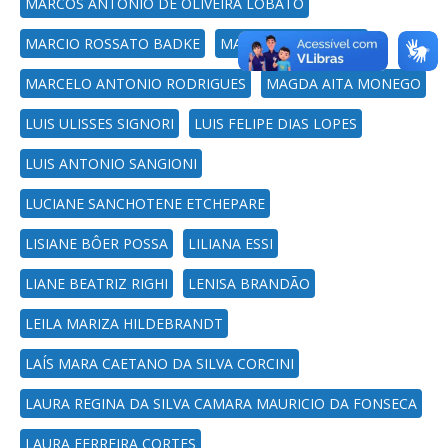
MARCOS ANTÔNIO DE OLIVEIRA LOBATO
MARCIO ROSSATO BADKE
MARCELO BATTESINI
MARCELO ANTONIO RODRIGUES
MAGDA AITA MONEGO
LUIS ULISSES SIGNORI
LUIS FELIPE DIAS LOPES
LUIS ANTONIO SANGIONI
LUCIANE SANCHOTENE ETCHEPARE
LISIANE BÔER POSSA
LILIANA ESSI
LIANE BEATRIZ RIGHI
LENISA BRANDÃO
LEILA MARIZA HILDEBRANDT
LAÍS MARA CAETANO DA SILVA CORCINI
LAURA REGINA DA SILVA CAMARA MAURICIO DA FONSECA
LAURA FERREIRA CORTES