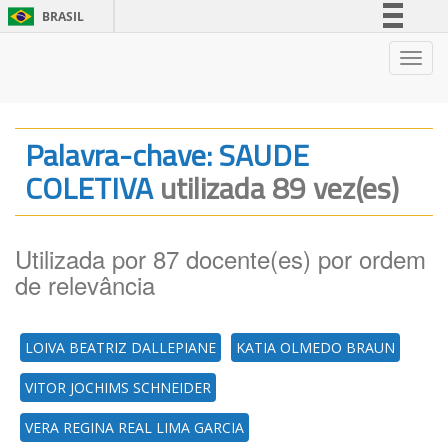
BRASIL
Simplifique!
Nave
Comunica BR
Participe
Acesso à informação
Palavra-chave: SAUDE
Legislação
COLETIVA
utilizada 89 vez(es)
Canais
Utilizada por 87 docente(es) por ordem
de relevância
LOIVA BEATRIZ DALLEPIANE
KATIA OLMEDO BRAUN
VITOR JOCHIMS SCHNEIDER
VERA REGINA REAL LIMA GARCIA