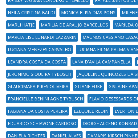
RAÍSSA MASSAIA LONDERO CHEMELLO
RAFAEL SANTOS DE 
NEILA CRISTINA BALDI
MONICA ELISA DIAS PONS
MILENE
MARLI HATJE
MARILIA DE ARAUJO BARCELLOS
MARILDA O
MARCIA LISE LUNARDI LAZZARIN
MAGNOS CASSIANO CASA
LUCIANA MENEZES CARVALHO
LUCIANA ERINA PALMA VIAN
LEANDRA COSTA DA COSTA
LANA D'AVILA CAMPANELLA
JERONIMO SIQUEIRA TYBUSCH
JAQUELINE QUINCOZES DA S
GLAUCIMARA PIRES OLIVEIRA
GITANE FUKE
GISLAINE APA
FRANCIELLE BENINI AGNE TYBUSCH
FLAVIO DESESSARDS D
FABIANA DA COSTA PEREIRA
EZEQUIEL REDIN
EVERTON L
EDUARDO SCHIAVONE CARDOSO
DIORGE ALCENO KONRAD
DANIELA RICHTER
DANIEL ALVES
DAMARIS KIRSCH PINHE