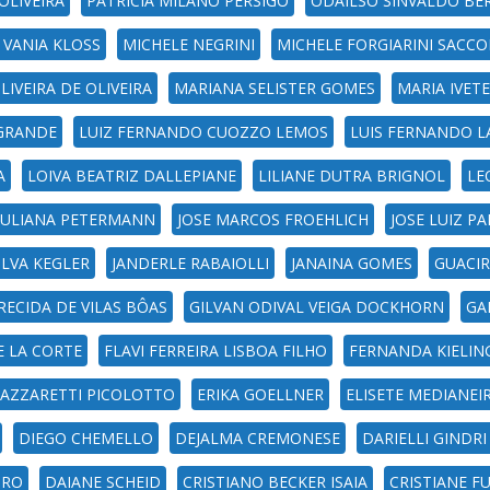
OLIVEIRA
PATRÍCIA MILANO PERSIGO
ODAILSO SINVALDO BE
 VANIA KLOSS
MICHELE NEGRINI
MICHELE FORGIARINI SACCO
LIVEIRA DE OLIVEIRA
MARIANA SELISTER GOMES
MARIA IVET
GRANDE
LUIZ FERNANDO CUOZZO LEMOS
LUIS FERNANDO L
A
LOIVA BEATRIZ DALLEPIANE
LILIANE DUTRA BRIGNOL
LE
JULIANA PETERMANN
JOSE MARCOS FROEHLICH
JOSE LUIZ P
ILVA KEGLER
JANDERLE RABAIOLLI
JANAINA GOMES
GUACIR
RECIDA DE VILAS BÔAS
GILVAN ODIVAL VEIGA DOCKHORN
GA
E LA CORTE
FLAVI FERREIRA LISBOA FILHO
FERNANDA KIELIN
AZZARETTI PICOLOTTO
ERIKA GOELLNER
ELISETE MEDIANEI
DIEGO CHEMELLO
DEJALMA CREMONESE
DARIELLI GINDR
IRO
DAIANE SCHEID
CRISTIANO BECKER ISAIA
CRISTIANE F