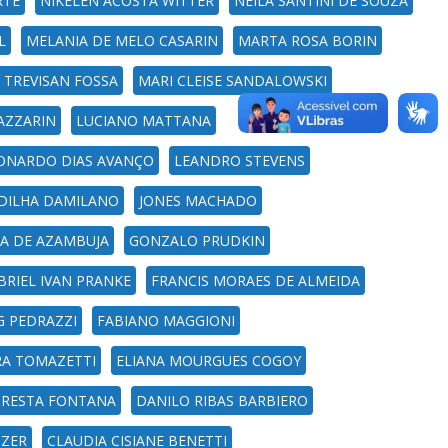
RTE
NIKELEN ACOSTA WITTER
NEILA SANTINI DE SOUZA
L
MELANIA DE MELO CASARIN
MARTA ROSA BORIN
E TREVISAN FOSSA
MARI CLEISE SANDALOWSKI
AZZARIN
LUCIANO MATTANA
ONARDO DIAS AVANÇO
LEANDRO STEVENS
ADILHA DAMILANO
JONES MACHADO
A DE AZAMBUJA
GONZALO PRUDKIN
BRIEL IVAN PRANKE
FRANCIS MORAES DE ALMEIDA
G PEDRAZZI
FABIANO MAGGIONI
RA TOMAZETTI
ELIANA MOURGUES COGOY
I RESTA FONTANA
DANILO RIBAS BARBIERO
UZER
CLAUDIA CISIANE BENETTI