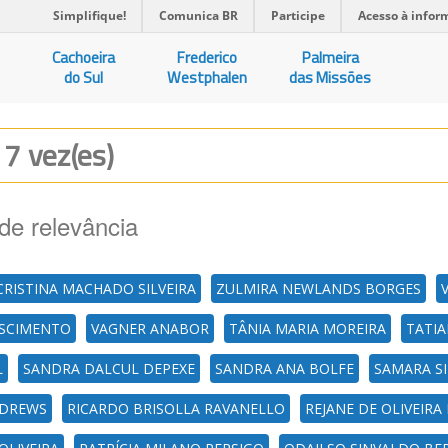
Simplifique!
Comunica BR
Participe
Acesso à infor
Cachoeira
Frederico
Palmeira
do Sul
Westphalen
das Missões
17 vez(es)
de relevância
CRISTINA MACHADO SILVEIRA
ZULMIRA NEWLANDS BORGES
ASCIMENTO
VAGNER ANABOR
TÂNIA MARIA MOREIRA
TATIA
L
SANDRA DALCUL DEPEXE
SANDRA ANA BOLFE
SAMARA S
 DREWS
RICARDO BRISOLLA RAVANELLO
REJANE DE OLIVEIR