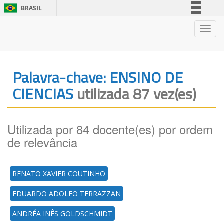
BRASIL
Simplifique!
Nave
Comunica BR
Participe
Acesso à informação
Palavra-chave: ENSINO DE
Legislação
CIENCIAS
utilizada 87 vez(es)
Canais
Utilizada por 84 docente(es) por ordem
de relevância
RENATO XAVIER COUTINHO
EDUARDO ADOLFO TERRAZZAN
ANDRÉA INÊS GOLDSCHMIDT