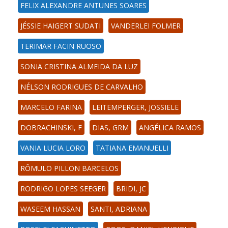
FELIX ALEXANDRE ANTUNES SOARES
JÉSSIE HAIGERT SUDATI
VANDERLEI FOLMER
TERIMAR FACIN RUOSO
SONIA CRISTINA ALMEIDA DA LUZ
NÉLSON RODRIGUES DE CARVALHO
MARCELO FARINA
LEITEMPERGER, JOSSIELE
DOBRACHINSKI, F
DIAS, GRM
ANGÉLICA RAMOS
VANIA LUCIA LORO
TATIANA EMANUELLI
RÔMULO PILLON BARCELOS
RODRIGO LOPES SEEGER
BRIDI, JC
WASEEM HASSAN
SANTI, ADRIANA