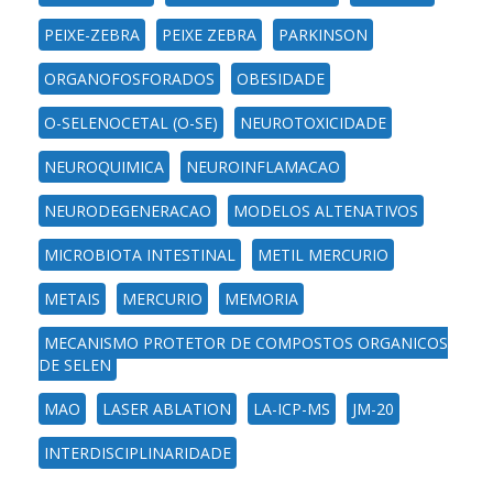
PEIXE-ZEBRA
PEIXE ZEBRA
PARKINSON
ORGANOFOSFORADOS
OBESIDADE
O-SELENOCETAL (O-SE)
NEUROTOXICIDADE
NEUROQUIMICA
NEUROINFLAMACAO
NEURODEGENERACAO
MODELOS ALTENATIVOS
MICROBIOTA INTESTINAL
METIL MERCURIO
METAIS
MERCURIO
MEMORIA
MECANISMO PROTETOR DE COMPOSTOS ORGANICOS
DE SELEN
MAO
LASER ABLATION
LA-ICP-MS
JM-20
INTERDISCIPLINARIDADE