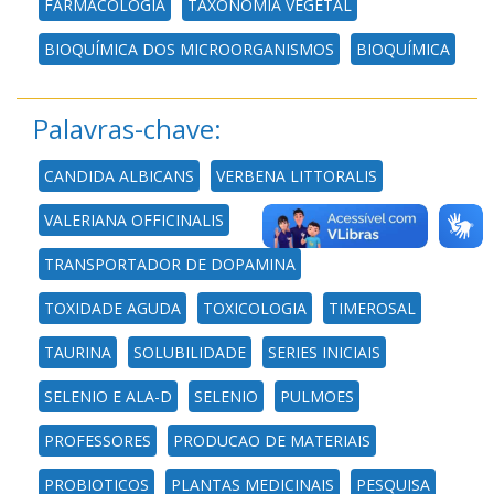
FARMACOLOGIA
TAXONOMIA VEGETAL
BIOQUÍMICA DOS MICROORGANISMOS
BIOQUÍMICA
Palavras-chave:
CANDIDA ALBICANS
VERBENA LITTORALIS
VALERIANA OFFICINALIS
TRANSPORTADOR DE DOPAMINA
TOXIDADE AGUDA
TOXICOLOGIA
TIMEROSAL
TAURINA
SOLUBILIDADE
SERIES INICIAIS
SELENIO E ALA-D
SELENIO
PULMOES
PROFESSORES
PRODUCAO DE MATERIAIS
PROBIOTICOS
PLANTAS MEDICINAIS
PESQUISA