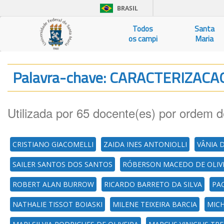
BRASIL
Todos
Santa
os campi
Maria
Palavra-chave: CARACTERIZAC
Utilizada por 65 docente(es) por ordem d
CRISTIANO GIACOMELLI
ZAIDA INES ANTONIOLLI
VÂNIA 
SAILER SANTOS DOS SANTOS
RÓBERSON MACEDO DE OLIV
ROBERT ALAN BURROW
RICARDO BARRETO DA SILVA
PA
NATHALIE TISSOT BOIASKI
MILENE TEIXEIRA BARCIA
MICH