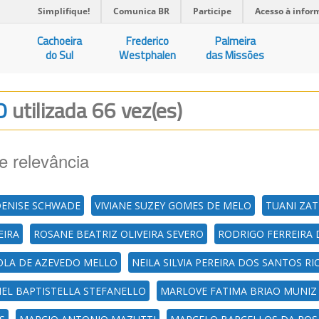
Simplifique!
Comunica BR
Participe
Acesso à infor
Cachoeira
Frederico
Palmeira
do Sul
Westphalen
das Missões
AO
utilizada 66 vez(es)
e relevância
DENISE SCHWADE
VIVIANE SUZEY GOMES DE MELO
TUANI ZAT
EIRA
ROSANE BEATRIZ OLIVEIRA SEVERO
RODRIGO FERREIRA 
OLA DE AZEVEDO MELLO
NEILA SILVIA PEREIRA DOS SANTOS R
EL BAPTISTELLA STEFANELLO
MARLOVE FATIMA BRIAO MUNIZ