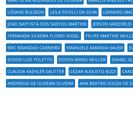
MARI SILVIA RODRIGUES DE OLIVEIRA
MARCUS VINICIUS TRE
LIDIANE BULIGON
LEILA PICOLLI DA SILVA
LEANDRO MAC
JOAO BAPTISTA DOS SANTOS MARTINS
JERSON VANDERLEI
FERNANDA SILVEIRA FLORES VOGEL
FELIPE MARTINS MULL
ERIC BRANDAO CARNEIRO
EMANUELE AMANDA GAUER
E
EDSON LUIZ FOLETTO
EDSON IRINEU MULLER
DANIEL GU
CLAUDIA KAEHLER SAUTTER
CEZAR AUGUSTO BIZZI
CARO
ANDRESSA DE OLIVEIRA SILVEIRA
ANA BEATRIS SOUZA DE 