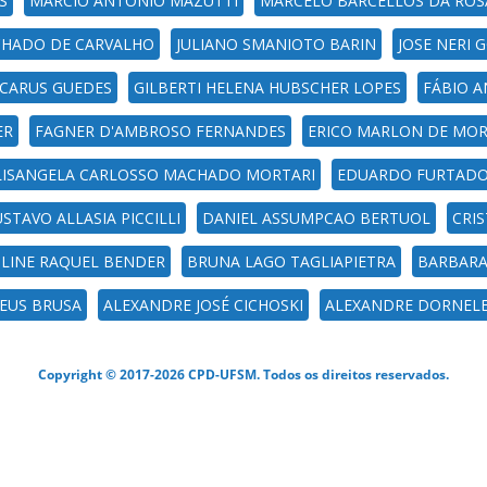
S
MARCIO ANTONIO MAZUTTI
MARCELO BARCELLOS DA ROS
HADO DE CARVALHO
JULIANO SMANIOTO BARIN
JOSE NERI 
 CARUS GUEDES
GILBERTI HELENA HUBSCHER LOPES
FÁBIO A
ER
FAGNER D'AMBROSO FERNANDES
ERICO MARLON DE MOR
LISANGELA CARLOSSO MACHADO MORTARI
EDUARDO FURTADO
STAVO ALLASIA PICCILLI
DANIEL ASSUMPCAO BERTUOL
CRI
LINE RAQUEL BENDER
BRUNA LAGO TAGLIAPIETRA
BARBARA
DEUS BRUSA
ALEXANDRE JOSÉ CICHOSKI
ALEXANDRE DORNELE
Copyright © 2017-2026 CPD-UFSM. Todos os direitos reservados.