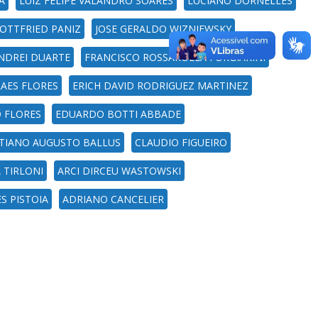
A
LUIZ FELIPE VALANDRO SOARES
LUCIANO DORNELLES
GOTTFRIED PANIZ
JOSE GERALDO WIZNIEWSKY
NDREI DUARTE
FRANCISCO ROSSAROLLA FORGIARINI
AES FLORES
ERICH DAVID RODRIGUEZ MARTINEZ
 FLORES
EDUARDO BOTTI ABBADE
STIANO AUGUSTO BALLUS
CLAUDIO FIGUEIRO
 TIRLONI
ARCI DIRCEU WASTOWSKI
S PISTOIA
ADRIANO CANCELIER