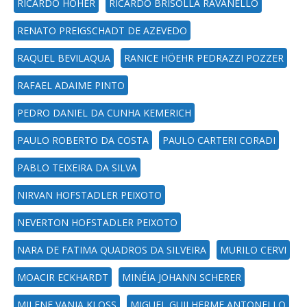
RICARDO HÖHER
RICARDO BRISOLLA RAVANELLO
RENATO PREIGSCHADT DE AZEVEDO
RAQUEL BEVILAQUA
RANICE HÖEHR PEDRAZZI POZZER
RAFAEL ADAIME PINTO
PEDRO DANIEL DA CUNHA KEMERICH
PAULO ROBERTO DA COSTA
PAULO CARTERI CORADI
PABLO TEIXEIRA DA SILVA
NIRVAN HOFSTADLER PEIXOTO
NEVERTON HOFSTADLER PEIXOTO
NARA DE FATIMA QUADROS DA SILVEIRA
MURILO CERVI
MOACIR ECKHARDT
MINÉIA JOHANN SCHERER
MILENE VANIA KLOSS
MIGUEL GUILHERME ANTONELLO