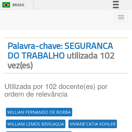
BRASIL
Simplifique!
Nave
Comunica BR
Participe
Acesso à informação
Palavra-chave: SEGURANCA
Legislação
DO TRABALHO
utilizada 102
Canais
vez(es)
Utilizada por 102 docente(es) por
ordem de relevância
WILLIAN FERNANDO DE BORBA
WILLIAM LEMOS BEVILAQUA
VIVIANE CATIA KOHLER