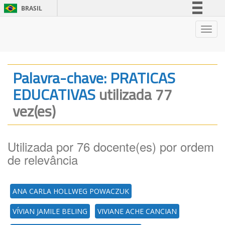
BRASIL
Simplifique!
Nave
Comunica BR
Participe
Acesso à informação
Palavra-chave: PRATICAS
Legislação
EDUCATIVAS
utilizada 77
Canais
vez(es)
Utilizada por 76 docente(es) por ordem
de relevância
ANA CARLA HOLLWEG POWACZUK
VÍVIAN JAMILE BELING
VIVIANE ACHE CANCIAN