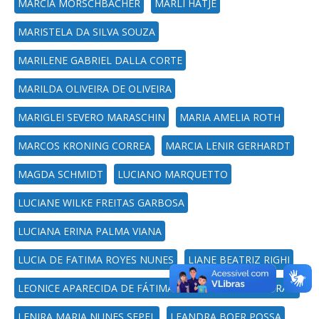
MÁRCIA MORSCHBACHER
MARLI HATJE
MARISTELA DA SILVA SOUZA
MARILENE GABRIEL DALLA CORTE
MARILDA OLIVEIRA DE OLIVEIRA
MARIGLEI SEVERO MARASCHIN
MARIA AMELIA ROTH
MARCOS KRONING CORREA
MARCIA LENIR GERHARDT
MAGDA SCHMIDT
LUCIANO MARQUETTO
LUCIANE WILKE FREITAS GARBOSA
LUCIANA ERINA PALMA VIANA
LUCIA DE FATIMA ROYES NUNES
LIANE BEATRIZ RIGHI
LEONICE APARECIDA DE FÁTIMA ALVES PEREIRA MOURAD
LENIRA MARIA NUNES SEPEL
LEANDRA BOER POSSA