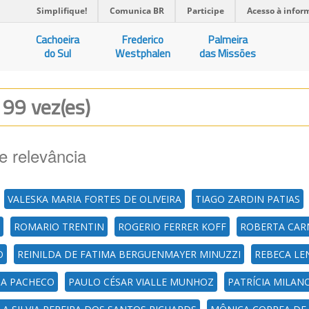
Simplifique!
Comunica BR
Participe
Acesso à infor
Cachoeira
Frederico
Palmeira
do Sul
Westphalen
das Missões
 99 vez(es)
e relevância
VALESKA MARIA FORTES DE OLIVEIRA
TIAGO ZARDIN PATIAS
ROMARIO TRENTIN
ROGERIO FERRER KOFF
ROBERTA CAR
O
REINILDA DE FATIMA BERGUENMAYER MINUZZI
REBECA LE
A PACHECO
PAULO CÉSAR VIALLE MUNHOZ
PATRÍCIA MILAN