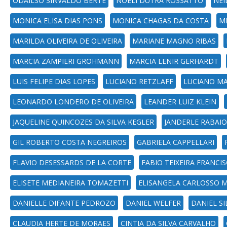
ODAILSO SINVALDO BERTE
NOELI DUTRA ROSSATTO
NEI
MONICA ELISA DIAS PONS
MONICA CHAGAS DA COSTA
MI
MARILDA OLIVEIRA DE OLIVEIRA
MARIANE MAGNO RIBAS
MARCIA ZAMPIERI GROHMANN
MARCIA LENIR GERHARDT
LUIS FELIPE DIAS LOPES
LUCIANO RETZLAFF
LUCIANO M
LEONARDO LONDERO DE OLIVEIRA
LEANDER LUIZ KLEIN
JAQUELINE QUINCOZES DA SILVA KEGLER
JANDERLE RABAIO
GIL ROBERTO COSTA NEGREIROS
GABRIELA CAPPELLARI
FLAVIO DESESSARDS DE LA CORTE
FABIO TEIXEIRA FRANCI
ELISETE MEDIANEIRA TOMAZETTI
ELISANGELA CARLOSSO 
DANIELLE DIFANTE PEDROZO
DANIEL WELFER
DANIEL SI
CLAUDIA HERTE DE MORAES
CINTIA DA SILVA CARVALHO