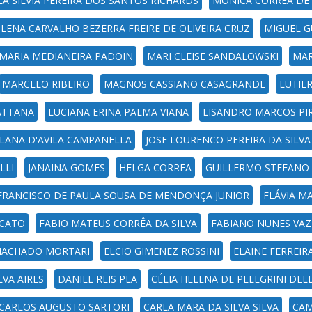
LA SILVIA PEREIRA DOS SANTOS RICHARDS
MÔNICA CORREA DE
LENA CARVALHO BEZERRA FREIRE DE OLIVEIRA CRUZ
MIGUEL 
MARIA MEDIANEIRA PADOIN
MARI CLEISE SANDALOWSKI
MAR
MARCELO RIBEIRO
MAGNOS CASSIANO CASAGRANDE
LUTIE
ATTANA
LUCIANA ERINA PALMA VIANA
LISANDRO MARCOS PI
LANA D'AVILA CAMPANELLA
JOSE LOURENCO PEREIRA DA SILVA
LLI
JANAINA GOMES
HELGA CORREA
GUILLERMO STEFANO
FRANCISCO DE PAULA SOUSA DE MENDONÇA JUNIOR
FLÁVIA M
SCATO
FABIO MATEUS CORRÊA DA SILVA
FABIANO NUNES VAZ
MACHADO MORTARI
ELCIO GIMENEZ ROSSINI
ELAINE FERREIR
LVA AIRES
DANIEL REIS PLA
CÉLIA HELENA DE PELEGRINI DEL
CARLOS AUGUSTO SARTORI
CARLA MARA DA SILVA SILVA
CAM