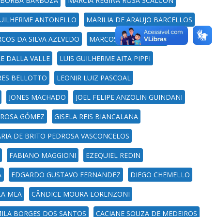
 BORBA BARBOZA
MÁRCIA REGINA ROSA SCALCON
GUILHERME ANTONELLO
MARILIA DE ARAUJO BARCELLOS
COS DA SILVA AZEVEDO
MARCOS BROD JUNIOR
RE DALLA VALLE
LUIS GUILHERME AITA PIPPI
RES BELLOTTO
LEONIR LUIZ PASCOAL
JONES MACHADO
JOEL FELIPE ANZOLIN GUINDANI
 ROSA GÓMEZ
GISELA REIS BIANCALANA
ARIA DE BRITO PEDROSA VASCONCELOS
FABIANO MAGGIONI
EZEQUIEL REDIN
A
EDGARDO GUSTAVO FERNANDEZ
DIEGO CHEMELLO
LA MEA
CÂNDICE MOURA LORENZONI
ILA BORGES DOS SANTOS
CACIANE SOUZA DE MEDEIROS