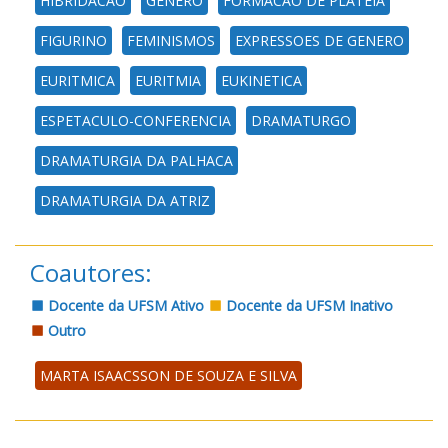
HIBRIDACAO
GENERO
FORMACAO DE PLATEIA
FIGURINO
FEMINISMOS
EXPRESSOES DE GENERO
EURITMICA
EURITMIA
EUKINETICA
ESPETACULO-CONFERENCIA
DRAMATURGO
DRAMATURGIA DA PALHACA
DRAMATURGIA DA ATRIZ
Coautores:
Docente da UFSM Ativo
Docente da UFSM Inativo
Outro
MARTA ISAACSSON DE SOUZA E SILVA