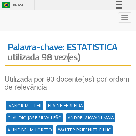
BRASIL
Simplifique!
Nave
Comunica BR
Participe
Acesso à informação
Palavra-chave: ESTATISTICA
Legislação
utilizada 98 vez(es)
Canais
Utilizada por 93 docente(es) por ordem
de relevância
IVANOR MULLER
ELAINE FERREIRA
CLAUDIO JOSÉ SILVA LEÃO
ANDREI GIOVANI MAIA
ALINE BRUM LORETO
WALTER PRIESNITZ FILHO