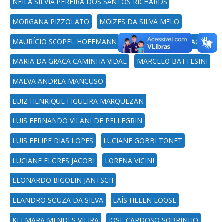
NEILA SILVIA PEREIRA DOS SANTOS RICHARDS
MORGANA PIZZOLATO
MOIZES DA SILVA MELO
MAURÍCIO SCOPEL HOFFMANN
MARIA HELENA RIGAO
MARIA DA GRACA CAMINHA VIDAL
MARCELO BATTESINI
MALVA ANDREA MANCUSO
LUIZ HENRIQUE FIGUEIRA MARQUEZAN
LUIS FERNANDO VILANI DE PELLEGRIN
LUIS FELIPE DIAS LOPES
LUCIANE GOBBI TONET
LUCIANE FLORES JACOBI
LORENA VICINI
LEONARDO BIGOLIN JANTSCH
LEANDRO SOUZA DA SILVA
LAÍS HELEN LOOSE
KELMARA MENDES VIEIRA
JOSE CARDOSO SOBRINHO