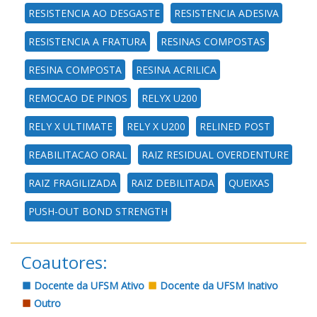
RESISTENCIA AO DESGASTE
RESISTENCIA ADESIVA
RESISTENCIA A FRATURA
RESINAS COMPOSTAS
RESINA COMPOSTA
RESINA ACRILICA
REMOCAO DE PINOS
RELYX U200
RELY X ULTIMATE
RELY X U200
RELINED POST
REABILITACAO ORAL
RAIZ RESIDUAL OVERDENTURE
RAIZ FRAGILIZADA
RAIZ DEBILITADA
QUEIXAS
PUSH-OUT BOND STRENGTH
Coautores:
Docente da UFSM Ativo
Docente da UFSM Inativo
Outro