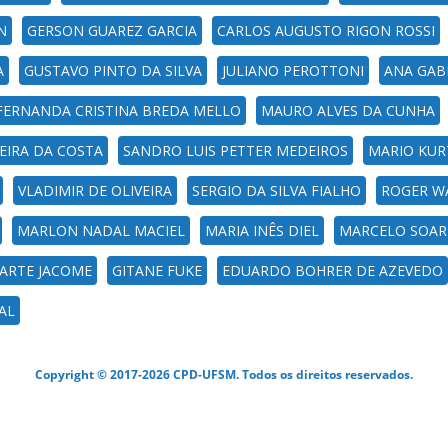
N
GERSON GUAREZ GARCIA
CARLOS AUGUSTO RIGON ROSSI
A
GUSTAVO PINTO DA SILVA
JULIANO PEROTTONI
ANA GABR
FERNANDA CRISTINA BREDA MELLO
MAURO ALVES DA CUNHA
XEIRA DA COSTA
SANDRO LUIS PETTER MEDEIROS
MARIO KUR
VLADIMIR DE OLIVEIRA
SERGIO DA SILVA FIALHO
ROGER W
MARLON NADAL MACIEL
MARIA INÊS DIEL
MARCELO SOAR
UARTE JACOME
GITANE FUKE
EDUARDO BOHRER DE AZEVEDO
AL
Copyright © 2017-2026 CPD-UFSM. Todos os direitos reservados.