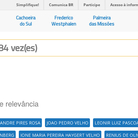
Simplifique!
Comunica BR
Participe
Acesso à infor
Cachoeira
Frederico
Palmeira
do Sul
Westphalen
das Missões
84 vez(es)
e relevância
ANDRE PIRES ROSA
JOAO PEDRO VELHO
LEONIR LUIZ PASCO
RNBERG
IONE MARIA PEREIRA HAYGERT VELHO
RENIUS DE OLI