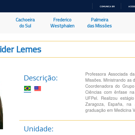
COMUNICA BR
ACESS
IR
PARA
Cachoeira
Frederico
Palmeira
O
CONTEÚDO
do Sul
Westphalen
das Missões
eider Lemes
Professora Associada d
Descrição:
Missões. Ministrando as 
Coordenadora do Grupo
Ciências com ênfase na
UFPel. Realizou estági
Zaragoza, España, na 
graduação em Medicina Ve
Unidade: