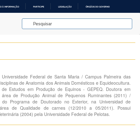
O À INFORMAÇÃO
PARTICIPE
LEGISLAÇÃO
ÓRGÃOS DO GOVERNO
a Universidade Federal de Santa Maria / Campus Palmeira das
disciplinas de Anatomia dos Animais Domésticos e Equideocultura.
 de Estudos em Produção de Equinos - GEPEQ. Doutora em
 área de Produção Animal de Pequenos Ruminantes (2011) /
o do Programa de Doutorado no Exterior, na Universidad de
área de Qualidade de carnes (12/2010 a 05/2011). Possui
terinária (2004) pela Universidade Federal de Pelotas.