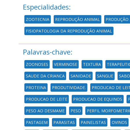
Especialidades:
ZOOTECNIA
REPRODUÇÃO ANIMAL
PRODUÇÃO 
FISIOPATOLOGIA DA REPRODUÇÃO ANIMAL
Palavras-chave:
ZOONOSES
VERMINOSE
TEXTURA
TERAPEUTI
SAUDE DA CRIANCA
SANIDADE
SANGUE
SABO
PROTEINA
PRODUTIVIDADE.
PRODUCAO DE LEI
PRODUCAO DE LEITE
PRODUCAO DE EQUINOS
PESO AO DESMAME
PESO
PERFIL MORFOMETRI
PASTAGEM
PARASITAS
PAINELISTAS
OVINOS