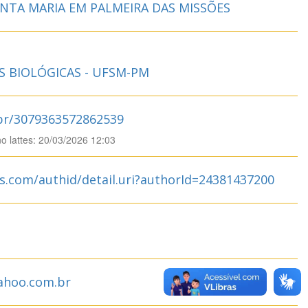
NTA MARIA EM PALMEIRA DAS MISSÕES
S BIOLÓGICAS - UFSM-PM
.br/3079363572862539
no lattes: 20/03/2026 12:03
s.com/authid/detail.uri?authorId=24381437200
ahoo.com.br