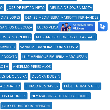
HO
JOSE DE PIETRO NETO
MELINA DE SOUZA MOTA
E DIAS LOPES
DENISE MEDIANEIRA MARIOTTI FERNANDES
 SANTOS DE SOUZA
LUCAS VEIGA AVILA
COSTA NEGREIROS
ALESSANDRO PORPORATTI ARBAGE
CARVALHO
VANIA MEDIANEIRA FLORES COSTA
A ROSSATO
LUIZ HENRIQUE FIGUEIRA MARQUEZAN
ROTH
ANSELMO PERES ALOS
ES DE OLIVEIRA
DEBORA BOBSIN
LVA ZONATTO
THIAGO REIS XAVIER
TAÍSE FÁTIMA MATTEI
TOS FAGUNDES
NEY IZAGUIRRY DE FREITAS JUNIOR
JULIO EDUARDO ROHENKOHL