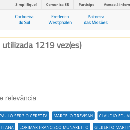
Simplifique!
Comunica BR
Participe
Acesso à infor
Cachoeira
Frederico
Palmeira
do Sul
Westphalen
das Missões
S
utilizada 1219 vez(es)
e relevância
PAULO SERGIO CERETTA
MARCELO TREVISAN
CLAUDIO EDUA
ATTANA
LORIMAR FRANCISCO MUNARETTO
GILBERTO MARTI