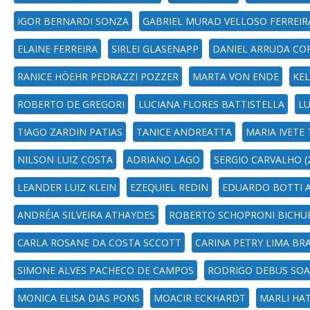
IGOR BERNARDI SONZA
GABRIEL MURAD VELLOSO FERREIR
ELAINE FERREIRA
SIRLEI GLASENAPP
DANIEL ARRUDA CO
RANICE HÖEHR PEDRAZZI POZZER
MARTA VON ENDE
KEL
ROBERTO DE GREGORI
LUCIANA FLORES BATTISTELLA
LU
TIAGO ZARDIN PATIAS
TANICE ANDREATTA
MARIA IVETE
NILSON LUIZ COSTA
ADRIANO LAGO
SERGIO CARVALHO (
LEANDER LUIZ KLEIN
EZEQUIEL REDIN
EDUARDO BOTTI 
ANDRÉIA SILVEIRA ATHAYDES
ROBERTO SCHOPRONI BICHUE
CARLA ROSANE DA COSTA SCCOTT
CARINA PETRY LIMA B
SIMONE ALVES PACHECO DE CAMPOS
RODRIGO DEBUS SOA
MONICA ELISA DIAS PONS
MOACIR ECKHARDT
MARLI HAT