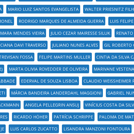
A
MARIO LUIZ SANTOS EVANGELISTA
WALTER PRIESNITZ FIL
RONEL
RODRIGO MARQUES DE ALMEIDA GUERRA
LUIS FELIP
MARA MENDES VIEIRA
JULIO CEZAR MAIRESSE SILUK
RENATO
CIANA DAVI TRAVERSO
JULIANO NUNES ALVES
GIL ROBERTO 
 TREVISAN FOSSA
FELIPE MARTINS MULLER
CINTIA DA SILVA 
2)
MARTA OLIVIA ROVEDDER DE OLIVEIRA
MARIVANE VESTEN
ABBADE
EDERVAL DE SOUZA LISBOA
CLAUDIO WEISSHEIMER 
TI
MÁRCIA BANDEIRA LANDERDAHL MAGGIONI
GABRIEL NUN
RACKMANN
ANGELA PELLEGRIN ANSUJ
VINÍCIUS COSTA DA SI
RES
RICARDO HÖHER
PATRÍCIA SCHRIPPE
PALOMA DE MAT
JE
LUIS CARLOS ZUCATTO
LISANDRA MANZONI FONTOURA