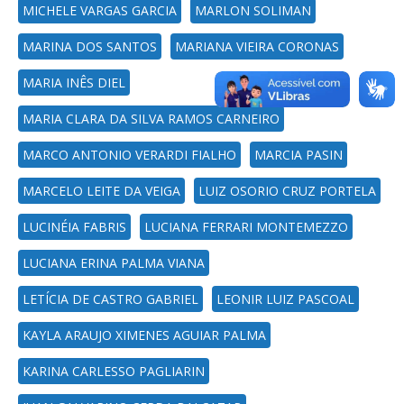
MICHELE VARGAS GARCIA
MARLON SOLIMAN
MARINA DOS SANTOS
MARIANA VIEIRA CORONAS
MARIA INÊS DIEL
MARIA CLARA DA SILVA RAMOS CARNEIRO
MARCO ANTONIO VERARDI FIALHO
MARCIA PASIN
MARCELO LEITE DA VEIGA
LUIZ OSORIO CRUZ PORTELA
LUCINÉIA FABRIS
LUCIANA FERRARI MONTEMEZZO
LUCIANA ERINA PALMA VIANA
LETÍCIA DE CASTRO GABRIEL
LEONIR LUIZ PASCOAL
KAYLA ARAUJO XIMENES AGUIAR PALMA
KARINA CARLESSO PAGLIARIN