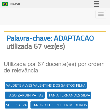
BRASIL
Simplifique!
Nave
Comunica BR
Participe
Acesso à informação
Palavra-chave: ADAPTACAO
Legislação
utilizada 67 vez(es)
Canais
Utilizada por 67 docente(es) por ordem
de relevância
VALDETE ALVES VALENTINS DOS SANTOS FILHA
TIAGO ZARDIN PATIAS
TANIA FERNANDES SILVA
SUELI SALVA
SANDRO LUIS PETTER MEDEIROS