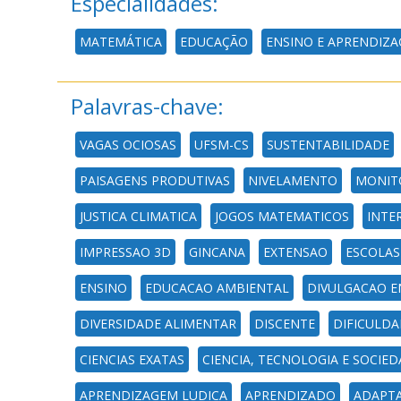
Especialidades:
MATEMÁTICA
EDUCAÇÃO
ENSINO E APRENDIZA
Palavras-chave:
VAGAS OCIOSAS
UFSM-CS
SUSTENTABILIDADE
PAISAGENS PRODUTIVAS
NIVELAMENTO
MONIT
JUSTICA CLIMATICA
JOGOS MATEMATICOS
INTE
IMPRESSAO 3D
GINCANA
EXTENSAO
ESCOLAS
ENSINO
EDUCACAO AMBIENTAL
DIVULGACAO E
DIVERSIDADE ALIMENTAR
DISCENTE
DIFICULDA
CIENCIAS EXATAS
CIENCIA, TECNOLOGIA E SOCIED
APRENDIZAGEM LUDICA
APRENDIZADO
ADAPT