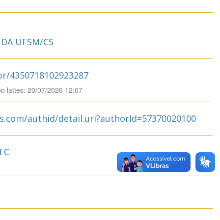
DA UFSM/CS
.br/4350718102923287
no lattes: 20/07/2026 12:07
s.com/authid/detail.uri?authorId=57370020100
 C