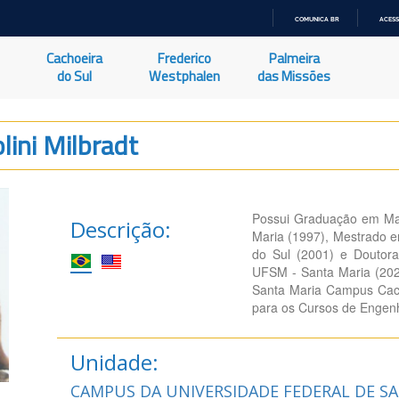
COMUNICA BR
ACESS
IR
PARA
Cachoeira
Frederico
Palmeira
O
CONTEÚDO
do Sul
Westphalen
das Missões
lini Milbradt
Possui Graduação em Mat
Descrição:
Maria (1997), Mestrado e
do Sul (2001) e Doutor
UFSM - Santa Maria (202
Santa Maria Campus Cacho
para os Cursos de Engenh
Unidade:
CAMPUS DA UNIVERSIDADE FEDERAL DE S