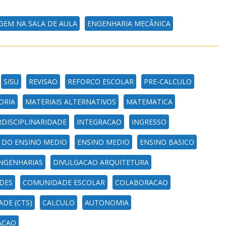
GEM NA SALA DE AULA
ENGENHARIA MECÂNICA
SISU
REVISAO
REFORCO ESCOLAR
PRE-CALCULO
ORIA
MATERIAIS ALTERNATIVOS
MATEMATICA
RDISCIPLINARIDADE
INTEGRACAO
INGRESSO
 DO ENSINO MEDIO
ENSINO MEDIO
ENSINO BASICO
NGENHARIAS
DIVULGACAO ARQUITETURA
DES
COMUNIDADE ESCOLAR
COLABORACAO
ADE (CTS)
CALCULO
AUTONOMIA
ACAO