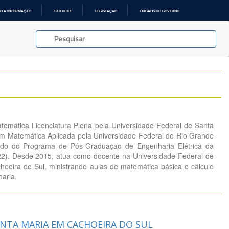
O À INFORMAÇÃO
PARTICIPE
LEGISLAÇÃO
ÓRGÃOS DO GOVERNO
emática Licenciatura Plena pela Universidade Federal de Santa
m Matemática Aplicada pela Universidade Federal do Rio Grande
ado do Programa de Pós-Graduação de Engenharia Elétrica da
2). Desde 2015, atua como docente na Universidade Federal de
eira do Sul, ministrando aulas de matemática básica e cálculo
aria.
ANTA MARIA EM CACHOEIRA DO SUL