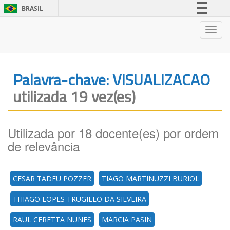
BRASIL
Simplifique!
Nave
Comunica BR
Participe
Acesso à informação
Palavra-chave: VISUALIZACAO
Legislação
utilizada 19 vez(es)
Canais
Utilizada por 18 docente(es) por ordem
de relevância
CESAR TADEU POZZER
TIAGO MARTINUZZI BURIOL
THIAGO LOPES TRUGILLO DA SILVEIRA
RAUL CERETTA NUNES
MARCIA PASIN