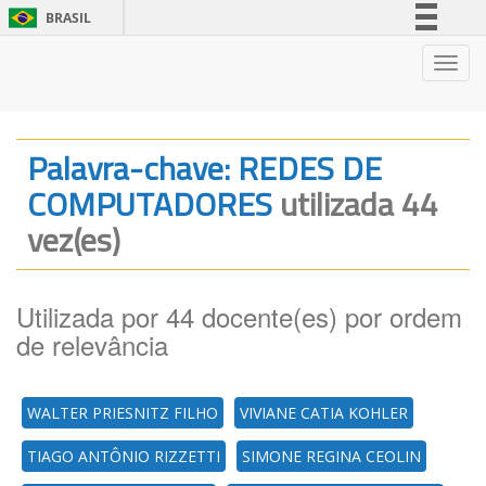
BRASIL
Simplifique!
Nave
Comunica BR
Participe
Acesso à informação
Palavra-chave: REDES DE
Legislação
COMPUTADORES
utilizada 44
Canais
vez(es)
Utilizada por 44 docente(es) por ordem
de relevância
WALTER PRIESNITZ FILHO
VIVIANE CATIA KOHLER
TIAGO ANTÔNIO RIZZETTI
SIMONE REGINA CEOLIN