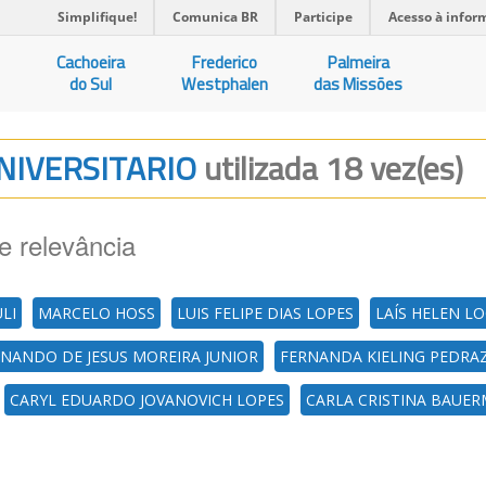
Simplifique!
Comunica BR
Participe
Acesso à infor
Cachoeira
Frederico
Palmeira
do Sul
Westphalen
das Missões
UNIVERSITARIO
utilizada 18 vez(es)
e relevância
LI
MARCELO HOSS
LUIS FELIPE DIAS LOPES
LAÍS HELEN L
NANDO DE JESUS MOREIRA JUNIOR
FERNANDA KIELING PEDRAZ
CARYL EDUARDO JOVANOVICH LOPES
CARLA CRISTINA BAUER