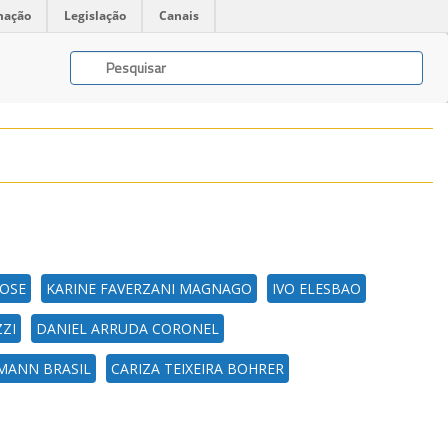
mação
Legislação
Canais
OOSE
KARINE FAVERZANI MAGNAGO
IVO ELESBAO
ZI
DANIEL ARRUDA CORONEL
MANN BRASIL
CARIZA TEIXEIRA BOHRER