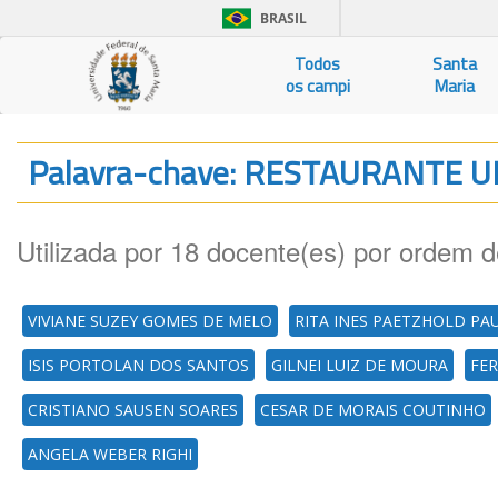
BRASIL
Todos
Santa
os campi
Maria
Palavra-chave: RESTAURANTE 
Utilizada por 18 docente(es) por ordem d
VIVIANE SUZEY GOMES DE MELO
RITA INES PAETZHOLD PAU
ISIS PORTOLAN DOS SANTOS
GILNEI LUIZ DE MOURA
FER
CRISTIANO SAUSEN SOARES
CESAR DE MORAIS COUTINHO
ANGELA WEBER RIGHI