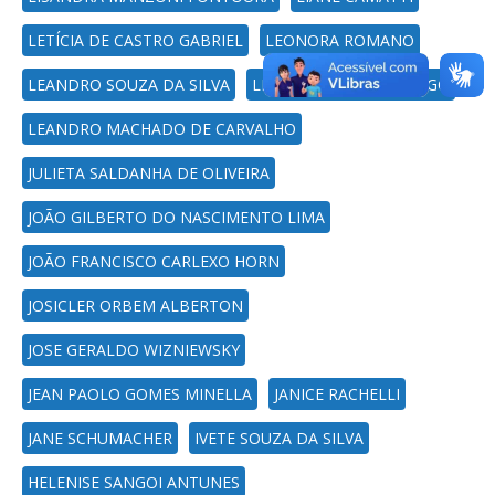
LETÍCIA DE CASTRO GABRIEL
LEONORA ROMANO
LEANDRO SOUZA DA SILVA
LEANDRO MARCON FRIGO
LEANDRO MACHADO DE CARVALHO
JULIETA SALDANHA DE OLIVEIRA
JOÃO GILBERTO DO NASCIMENTO LIMA
JOÃO FRANCISCO CARLEXO HORN
JOSICLER ORBEM ALBERTON
JOSE GERALDO WIZNIEWSKY
JEAN PAOLO GOMES MINELLA
JANICE RACHELLI
JANE SCHUMACHER
IVETE SOUZA DA SILVA
HELENISE SANGOI ANTUNES