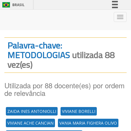
BRASIL
Simplifique!
Nave
Comunica BR
Participe
Acesso à informação
Palavra-chave:
Legislação
METODOLOGIAS
utilizada 88
Canais
vez(es)
Utilizada por 88 docente(es) por ordem
de relevância
ZAIDA INES ANTONIOLLI
VIVIANE BORELLI
VIVIANE ACHE CANCIAN
VANIA MARIA FIGHERA OLIVO