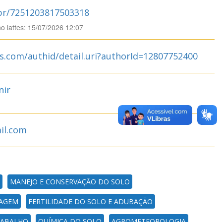
.br/7251203817503318
no lattes: 15/07/2026 12:07
s.com/authid/detail.uri?authorId=12807752400
nir
il.com
MANEJO E CONSERVAÇÃO DO SOLO
NAGEM
FERTILIDADE DO SOLO E ADUBAÇÃO
RABALHO
QUÍMICA DO SOLO
AGROMETEOROLOGIA