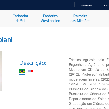
COMUNICA BR
ACESS
IR
PARA
Cachoeira
Frederico
Palmeira
O
CONTEÚDO
do Sul
Westphalen
das Missões
biani
Técnico Agrícola pela 
Descrição:
Engenheiro Agrônomo pe
Mestre em Ciência do S
(2012). Professor visita
modelagem inversa (202
Solo-UFSM (2023 e 2024
Brasileira de Ciência do
Brasileira de Ciência do
Departamento de Solos 
Graduação em Ciência do S
solo nos cursos de Agr