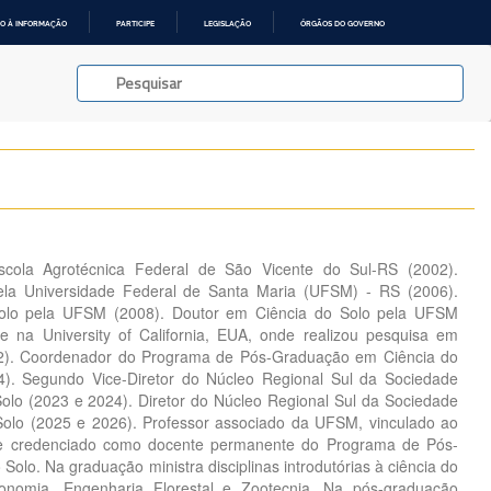
O À INFORMAÇÃO
PARTICIPE
LEGISLAÇÃO
ÓRGÃOS DO GOVERNO
Escola Agrotécnica Federal de São Vicente do Sul-RS (2002).
la Universidade Federal de Santa Maria (UFSM) - RS (2006).
olo pela UFSM (2008). Doutor em Ciência do Solo pela UFSM
nte na University of California, EUA, onde realizou pesquisa em
2). Coordenador do Programa de Pós-Graduação em Ciência do
). Segundo Vice-Diretor do Núcleo Regional Sul da Sociedade
 Solo (2023 e 2024). Diretor do Núcleo Regional Sul da Sociedade
 Solo (2025 e 2026). Professor associado da UFSM, vinculado ao
e credenciado como docente permanente do Programa de Pós-
olo. Na graduação ministra disciplinas introdutórias à ciência do
onomia, Engenharia Florestal e Zootecnia. Na pós-graduação