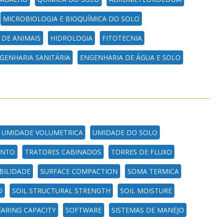
MICROBIOLOGIA E BIOQUÍMICA DO SOLO
 DE ANIMAIS
HIDROLOGIA
FITOTECNIA
GENHARIA SANITÁRIA
ENGENHARIA DE ÁGUA E SOLO
UMIDADE VOLUMETRICA
UMIDADE DO SOLO
ENTO
TRATORES CABINADOS
TORRES DE FLUXO
BILIDADE
SURFACE COMPACTION
SOMA TERMICA
O
SOIL STRUCTURAL STRENGTH
SOIL MOISTURE
EARING CAPACITY
SOFTWARE
SISTEMAS DE MANEJO