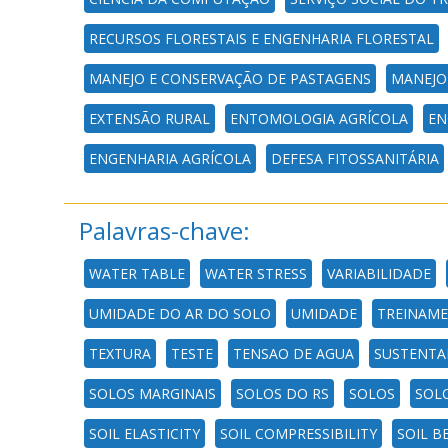
RECURSOS FLORESTAIS E ENGENHARIA FLORESTAL
MANEJO E CONSERVAÇÃO DE PASTAGENS
MANEJO
EXTENSÃO RURAL
ENTOMOLOGIA AGRÍCOLA
EN
ENGENHARIA AGRÍCOLA
DEFESA FITOSSANITÁRIA
Palavras-chave:
WATER TABLE
WATER STRESS
VARIABILIDADE
UMIDADE DO AR DO SOLO
UMIDADE
TREINAM
TEXTURA
TESTE
TENSAO DE AGUA
SUSTENTA
SOLOS MARGINAIS
SOLOS DO RS
SOLOS
SOL
SOIL ELASTICITY
SOIL COMPRESSIBILITY
SOIL B