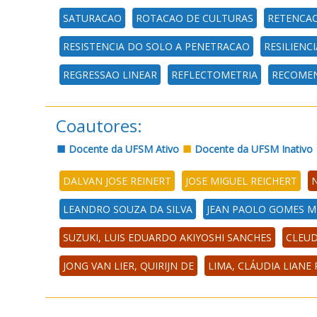
SATURACAO
ROTACAO DE CULTURAS
RETENCAO
RESISTENCIA DO SOLO A PENETRACAO
RESILIENCI
REGRESSAO LINEAR
REFLECTOMETRIA
RECOME
Coautores:
Docente da UFSM Ativo
Docente da UFSM Inativo
DALVAN JOSE REINERT
JOSE MIGUEL REICHERT
N
LEANDRO SOUZA DA SILVA
JEAN PAOLO GOMES M
SUZUKI, LUIS EDUARDO AKIYOSHI SANCHES
CLEUD
JONG VAN LIER, QUIRIJN DE
LIMA, CLÁUDIA LIANE