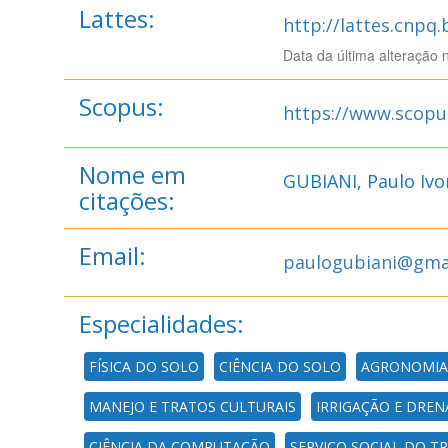
Lattes:
http://lattes.cnpq
Data da última alteração 
Scopus:
https://www.scopu
Nome em
GUBIANI, Paulo Ivo
citações:
Email:
paulogubiani@gma
Especialidades:
FÍSICA DO SOLO
CIÊNCIA DO SOLO
AGRONOMIA
MANEJO E TRATOS CULTURAIS
IRRIGAÇÃO E DRE
CIÊNCIA DA COMPUTAÇÃO
SERVIÇO SOCIAL DO T