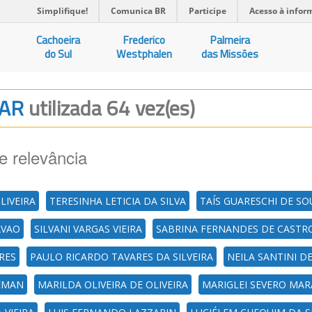
Simplifique!
Comunica BR
Participe
Acesso à infor
Cachoeira
Frederico
Palmeira
do Sul
Westphalen
das Missões
LAR
utilizada 64 vez(es)
e relevância
LIVEIRA
TERESINHA LETICIA DA SILVA
TAÍS GUARESCHI DE SO
AVAO
SILVANI VARGAS VIEIRA
SABRINA FERNANDES DE CASTR
RES
PAULO RICARDO TAVARES DA SILVEIRA
NEILA SANTINI D
HEMAN
MARILDA OLIVEIRA DE OLIVEIRA
MARIGLEI SEVERO MAR