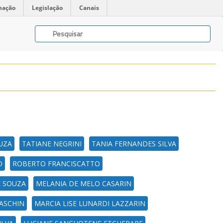
mação
Legislação
Canais
UZA
TATIANE NEGRINI
TANIA FERNANDES SILVA
O
ROBERTO FRANCISCATTO
E SOUZA
MELANIA DE MELO CASARIN
ASCHIN
MARCIA LISE LUNARDI LAZZARIN