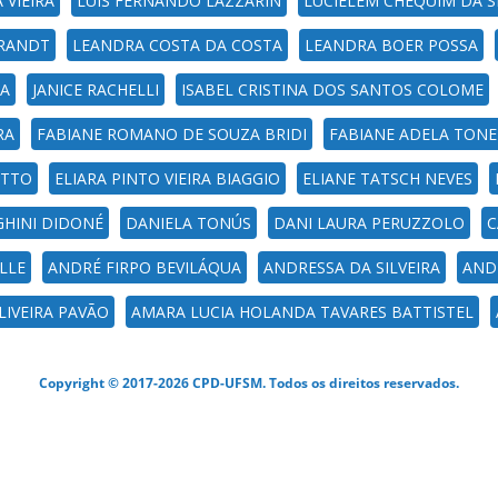
 VIEIRA
LUIS FERNANDO LAZZARIN
LUCIÉLEM CHEQUIM DA S
BRANDT
LEANDRA COSTA DA COSTA
LEANDRA BOER POSSA
RA
JANICE RACHELLI
ISABEL CRISTINA DOS SANTOS COLOME
RA
FABIANE ROMANO DE SOUZA BRIDI
FABIANE ADELA TON
OTTO
ELIARA PINTO VIEIRA BIAGGIO
ELIANE TATSCH NEVES
HINI DIDONÉ
DANIELA TONÚS
DANI LAURA PERUZZOLO
C
LLE
ANDRÉ FIRPO BEVILÁQUA
ANDRESSA DA SILVEIRA
AND
LIVEIRA PAVÃO
AMARA LUCIA HOLANDA TAVARES BATTISTEL
Copyright © 2017-2026 CPD-UFSM. Todos os direitos reservados.