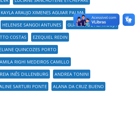
ILVA
LUCIANE SANCHOTENE ETCHEPARE
KAYLA ARAUJO XIMENES AGUIAR PALMA
HELENISE SANGOI ANTUNES
GUACIRA DE AZAMBUJA
ETTO COSTAS
EZEQUIEL REDIN
ELIANE QUINCOZES PORTO
AMILA RIGHI MEDEIROS CAMILLO
REIA INÊS DILLENBURG
ANDREA TONINI
ALINE SARTURI PONTE
ALANA DA CRUZ BUENO