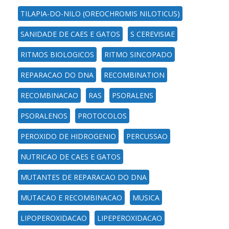
TILAPIA-DO-NILO (OREOCHROMIS NILOTICUS)
SANIDADE DE CAES E GATOS
S CEREVISIAE
RITMOS BIOLOGICOS
RITMO SINCOPADO
REPARACAO DO DNA
RECOMBINATION
RECOMBINACAO
RAS
PSORALENS
PSORALENOS
PROTOCOLOS
PEROXIDO DE HIDROGENIO
PERCUSSAO
NUTRICAO DE CAES E GATOS
MUTANTES DE REPARACAO DO DNA
MUTACAO E RECOMBINACAO
MUSICA
LIPOPEROXIDACAO
LIPEPEROXIDACAO