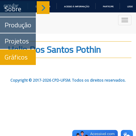
Sobre
COMUNICA BR
ACESSO À INFORMAÇÃO
PARTICIPE
LEGISL
IR
PARA
Nave
O
Produção
CONTEÚDO
Projetos
Helio Dos Santos Pothin
Gráficos
Copyright © 2017-2026 CPD-UFSM. Todos os direitos reservados.