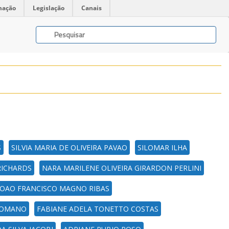
mação
Legislação
Canais
S
SILVIA MARIA DE OLIVEIRA PAVAO
SILOMAR ILHA
RICHARDS
NARA MARILENE OLIVEIRA GIRARDON PERLINI
JOAO FRANCISCO MAGNO RIBAS
 ROMANO
FABIANE ADELA TONETTO COSTAS