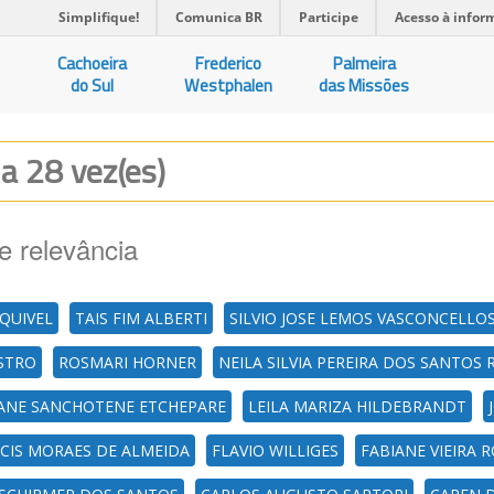
Simplifique!
Comunica BR
Participe
Acesso à infor
Cachoeira
Frederico
Palmeira
do Sul
Westphalen
das Missões
da 28 vez(es)
e relevância
SQUIVEL
TAIS FIM ALBERTI
SILVIO JOSE LEMOS VASCONCELLO
STRO
ROSMARI HORNER
NEILA SILVIA PEREIRA DOS SANTOS 
ANE SANCHOTENE ETCHEPARE
LEILA MARIZA HILDEBRANDT
CIS MORAES DE ALMEIDA
FLAVIO WILLIGES
FABIANE VIEIRA