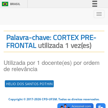
BRASIL
Simplifique!
Nave
Comunica BR
Participe
Acesso à informação
Palavra-chave: CORTEX PRE-
Legislação
FRONTAL
utilizada 1 vez(es)
Canais
Utilizada por 1 docente(es) por ordem
de relevância
HELIO DOS SANTOS POTHIN
Copyright © 2017-2026 CPD-UFSM. Todos os direitos reservados.