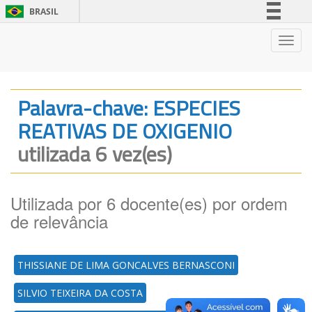
BRASIL
Simplifique!
Nave
Comunica BR
Participe
Acesso à informação
Palavra-chave: ESPECIES
Legislação
REATIVAS DE OXIGENIO
Canais
utilizada 6 vez(es)
Utilizada por 6 docente(es) por ordem
de relevância
THISSIANE DE LIMA GONCALVES BERNASCONI
SILVIO TEIXEIRA DA COSTA