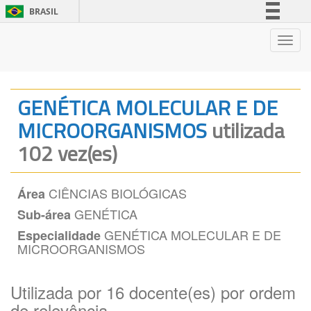
BRASIL
Simplifique!
Nave
Comunica BR
Participe
Acesso à informação
GENÉTICA MOLECULAR E DE
Legislação
MICROORGANISMOS
utilizada
Canais
102 vez(es)
CIÊNCIAS BIOLÓGICAS
Área
GENÉTICA
Sub-área
GENÉTICA MOLECULAR E DE
Especialidade
MICROORGANISMOS
Utilizada por 16 docente(es) por ordem
de relevância