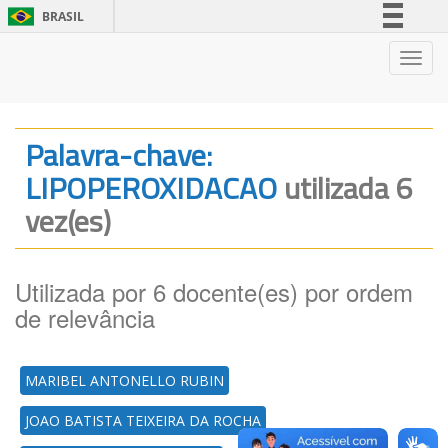
BRASIL
Simplifique!
Nave
Comunica BR
Participe
Acesso à informação
Palavra-chave:
Legislação
LIPOPEROXIDACAO
utilizada 6
Canais
vez(es)
Utilizada por 6 docente(es) por ordem
de relevância
MARIBEL ANTONELLO RUBIN
JOAO BATISTA TEIXEIRA DA ROCHA