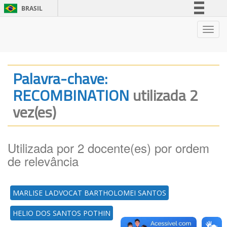
BRASIL
Simplifique!
Nave
Comunica BR
Participe
Acesso à informação
Palavra-chave:
Legislação
RECOMBINATION
utilizada 2
Canais
vez(es)
Utilizada por 2 docente(es) por ordem
de relevância
MARLISE LADVOCAT BARTHOLOMEI SANTOS
HELIO DOS SANTOS POTHIN