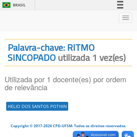
BRASIL
Simplifique!
Nave
Comunica BR
Participe
Acesso à informação
Palavra-chave: RITMO
Legislação
SINCOPADO
utilizada 1 vez(es)
Canais
Utilizada por 1 docente(es) por ordem
de relevância
HELIO DOS SANTOS POTHIN
Copyright © 2017-2026 CPD-UFSM. Todos os direitos reservados.